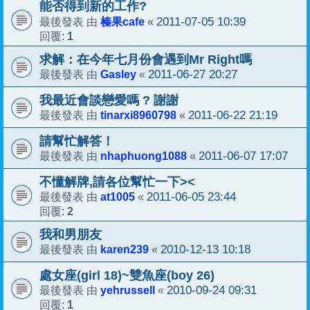
能否得到新的工作?
榛果cafe
2011-07-05 10:39
最後發表 由
«
1
回覆:
求解：在今年七月份會遇到Mr Right嗎
Gasley
2011-06-27 20:27
最後發表 由
«
我最近會談戀愛嗎 ? 謝謝
tinarxi8960798
2011-06-22 21:19
最後發表 由
«
請幫忙解答！
nhaphuong1088
2011-06-07 17:07
最後發表 由
«
不懂解牌,請各位幫忙一下><
at1005
2011-06-05 23:44
最後發表 由
«
2
回覆:
我和男朋友
karen239
2010-12-13 10:18
最後發表 由
«
處女座(girl 18)~雙魚座(boy 26)
yehrussell
2010-09-24 09:31
最後發表 由
«
1
回覆: