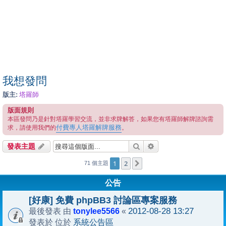
我想發問
版主:
塔羅師
版面規則
本區發問乃是針對塔羅學習交流，並非求牌解答，如果您有塔羅師解牌諮詢需
付費專人塔羅解牌服務
求，請使用我們的
。
搜尋
進階搜尋
發表主題
1
2
下一頁
71 個主題
公告
[好康] 免費 phpBB3 討論區專案服務
tonylee5566
2012-08-28 13:27
最後發表 由
«
系統公告區
發表於 位於