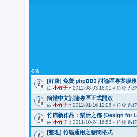
公告
[好康] 免費 phpBB3 討論區專案服務
小竹子
2012-08-03 18:01
系
由
»
» 位於
簡體中文討論專區正式開放
小竹子
2012-01-16 12:26
系
由
»
» 位於
竹貓新作品：樂活之都 (Design for Li
小竹子
2011-10-24 16:53
系
由
»
» 位於
[整理] 竹貓通用之發問格式