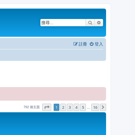
搜尋
進階搜尋
註冊
登入
1
16
第
1
頁 (共
2
3
4
頁)
5
16
下一頁
…
792 個主題