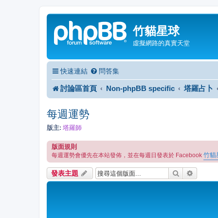
竹貓星球
虛擬網路的真實天堂
快速連結
問答集
討論區首頁
Non-phpBB specific
塔羅占卜
每週運勢
版主:
塔羅師
版面規則
竹貓
每週運勢會優先在本站發佈，並在每週日發表於 Facebook
搜尋
進階搜
發表主題