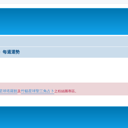
每週運勢
星球塔羅館
竹貓星球聖三角占卜
及
之粉絲團專區。
尋