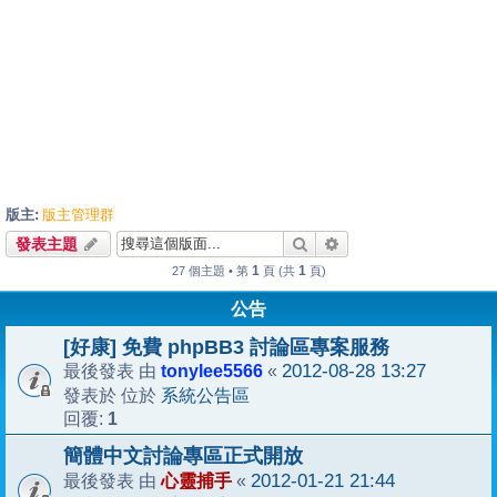
版主:
版主管理群
搜尋
進階搜尋
發表主題
1
1
27 個主題 • 第
頁 (共
頁)
公告
[好康] 免費 phpBB3 討論區專案服務
tonylee5566
2012-08-28 13:27
最後發表 由
«
系統公告區
發表於 位於
1
回覆:
簡體中文討論專區正式開放
心靈捕手
2012-01-21 21:44
最後發表 由
«