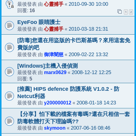
心靈捕手
2010-09-30 10:00
最後發表 由
«
16
回覆:
1
2
EyeFoo 眼睛護士
心靈捕手
2010-03-18 21:31
最後發表 由
«
[防毒]您還在用盜版的卡巴斯基嗎？來用這套免
費版的吧
御津闇慈
2009-02-22 13:32
最後發表 由
«
[Windows]主機入侵偵測
marx0629
2008-12-12 12:25
最後發表 由
«
5
回覆:
[推薦] HIPS defence 防護系統 V1.0.2 - 防
Netcut利器
y200000012
2008-01-18 14:23
最後發表 由
«
【分享】怕下載的檔案有毒嗎?還在只相信一套
防毒軟體打天下理論嗎??
skymoon
2007-06-16 08:46
最後發表 由
«