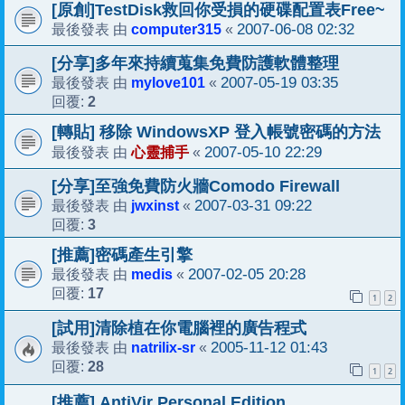
[原創]TestDisk救回你受損的硬碟配置表Free~
computer315
2007-06-08 02:32
最後發表 由
«
[分享]多年來持續蒐集免費防護軟體整理
mylove101
2007-05-19 03:35
最後發表 由
«
2
回覆:
[轉貼] 移除 WindowsXP 登入帳號密碼的方法
心靈捕手
2007-05-10 22:29
最後發表 由
«
[分享]至強免費防火牆Comodo Firewall
jwxinst
2007-03-31 09:22
最後發表 由
«
3
回覆:
[推薦]密碼產生引擎
medis
2007-02-05 20:28
最後發表 由
«
17
回覆:
1
2
[試用]清除植在你電腦裡的廣告程式
natrilix-sr
2005-11-12 01:43
最後發表 由
«
28
回覆:
1
2
[推薦] AntiVir Personal Edition