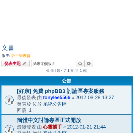
文書
版主:
版主管理群
搜尋
進階搜尋
發表主題
1
1
41 個主題 • 第
頁 (共
頁)
公告
[好康] 免費 phpBB3 討論區專案服務
tonylee5566
2012-08-28 13:27
最後發表 由
«
系統公告區
發表於 位於
1
回覆:
簡體中文討論專區正式開放
心靈捕手
2012-01-21 21:44
最後發表 由
«