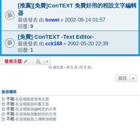
[推薦][免費]ConTEXT 免費好用的程設文字編輯
器
bowei
2002-08-14 01:57
最後發表 由
«
9
回覆:
[免費] ConTEXT -Text Editor-
cck168
2002-05-20 22:39
最後發表 由
«
1
回覆:
發表主題
1
1
41 個主題 • 第
頁 (共
頁)
前往
版面權限
不能
您
在這個版面發表主題
不能
您
在這個版面回覆主題
不能
您
在這個版面編輯您的文章
不能
您
在這個版面刪除您的文章
不能
您
在這個版面上傳附加檔案