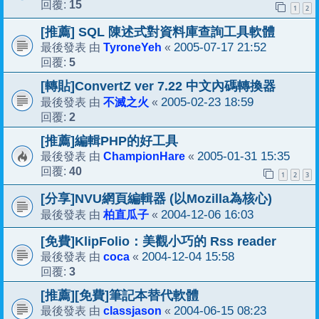
15
回覆:
1
2
[推薦] SQL 陳述式對資料庫查詢工具軟體
TyroneYeh
2005-07-17 21:52
最後發表 由
«
5
回覆:
[轉貼]ConvertZ ver 7.22 中文內碼轉換器
不滅之火
2005-02-23 18:59
最後發表 由
«
2
回覆:
[推薦]編輯PHP的好工具
ChampionHare
2005-01-31 15:35
最後發表 由
«
40
回覆:
1
2
3
[分享]NVU網頁編輯器 (以Mozilla為核心)
柏直瓜子
2004-12-06 16:03
最後發表 由
«
[免費]KlipFolio：美觀小巧的 Rss reader
coca
2004-12-04 15:58
最後發表 由
«
3
回覆:
[推薦][免費]筆記本替代軟體
classjason
2004-06-15 08:23
最後發表 由
«