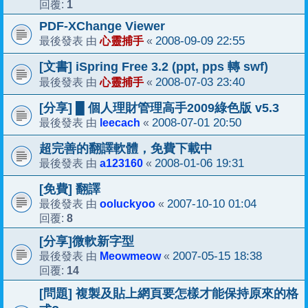
1
回覆:
PDF-XChange Viewer
心靈捕手
2008-09-09 22:55
最後發表 由
«
[文書] iSpring Free 3.2 (ppt, pps 轉 swf)
心靈捕手
2008-07-03 23:40
最後發表 由
«
[分享] █ 個人理財管理高手2009綠色版 v5.3
leecach
2008-07-01 20:50
最後發表 由
«
超完善的翻譯軟體，免費下載中
a123160
2008-01-06 19:31
最後發表 由
«
[免費] 翻譯
ooluckyoo
2007-10-10 01:04
最後發表 由
«
8
回覆:
[分享]微軟新字型
Meowmeow
2007-05-15 18:38
最後發表 由
«
14
回覆:
[問題] 複製及貼上網頁要怎樣才能保持原來的格