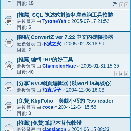
15
回覆:
1
2
[推薦] SQL 陳述式對資料庫查詢工具軟體
TyroneYeh
2005-07-17 21:52
最後發表 由
«
5
回覆:
[轉貼]ConvertZ ver 7.22 中文內碼轉換器
不滅之火
2005-02-23 18:59
最後發表 由
«
2
回覆:
[推薦]編輯PHP的好工具
ChampionHare
2005-01-31 15:35
最後發表 由
«
40
回覆:
1
2
3
[分享]NVU網頁編輯器 (以Mozilla為核心)
柏直瓜子
2004-12-06 16:03
最後發表 由
«
[免費]KlipFolio：美觀小巧的 Rss reader
coca
2004-12-04 15:58
最後發表 由
«
3
回覆:
[推薦][免費]筆記本替代軟體
classjason
2004-06-15 08:23
最後發表 由
«