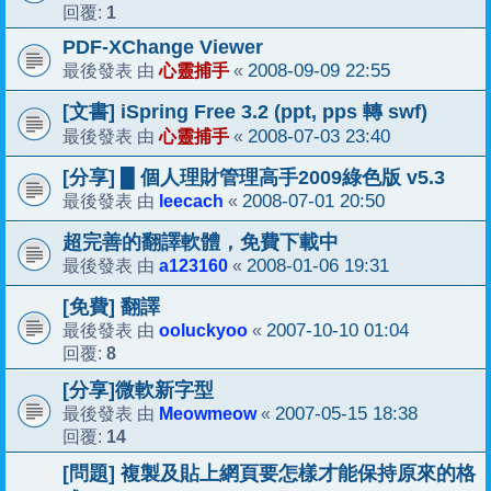
1
回覆:
PDF-XChange Viewer
心靈捕手
2008-09-09 22:55
最後發表 由
«
[文書] iSpring Free 3.2 (ppt, pps 轉 swf)
心靈捕手
2008-07-03 23:40
最後發表 由
«
[分享] █ 個人理財管理高手2009綠色版 v5.3
leecach
2008-07-01 20:50
最後發表 由
«
超完善的翻譯軟體，免費下載中
a123160
2008-01-06 19:31
最後發表 由
«
[免費] 翻譯
ooluckyoo
2007-10-10 01:04
最後發表 由
«
8
回覆:
[分享]微軟新字型
Meowmeow
2007-05-15 18:38
最後發表 由
«
14
回覆:
[問題] 複製及貼上網頁要怎樣才能保持原來的格