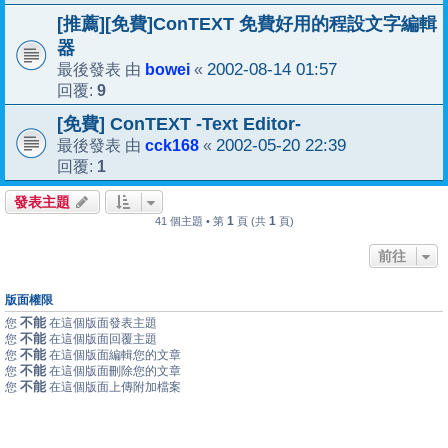
[推薦][免費]ConTEXT 免費好用的程設文字編輯
器
bowei
2002-08-14 01:57
最後發表 由
«
9
回覆:
[免費] ConTEXT -Text Editor-
cck168
2002-05-20 22:39
最後發表 由
«
1
回覆:
發表主題
1
1
41 個主題 • 第
頁 (共
頁)
前往
版面權限
不能
您
在這個版面發表主題
不能
您
在這個版面回覆主題
不能
您
在這個版面編輯您的文章
不能
您
在這個版面刪除您的文章
不能
您
在這個版面上傳附加檔案