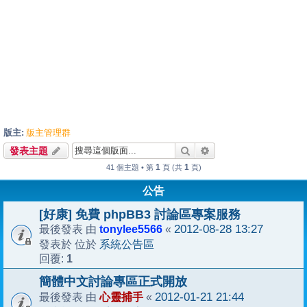
版主:
版主管理群
搜尋
進階搜尋
發表主題
1
1
41 個主題 • 第
頁 (共
頁)
公告
[好康] 免費 phpBB3 討論區專案服務
tonylee5566
2012-08-28 13:27
最後發表 由
«
系統公告區
發表於 位於
1
回覆:
簡體中文討論專區正式開放
心靈捕手
2012-01-21 21:44
最後發表 由
«