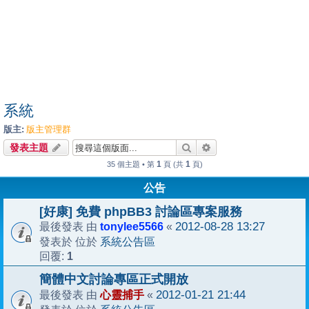
系統
版主:
版主管理群
搜尋
進階搜尋
發表主題
1
1
35 個主題 • 第
頁 (共
頁)
公告
[好康] 免費 phpBB3 討論區專案服務
tonylee5566
2012-08-28 13:27
最後發表 由
«
系統公告區
發表於 位於
1
回覆:
簡體中文討論專區正式開放
心靈捕手
2012-01-21 21:44
最後發表 由
«