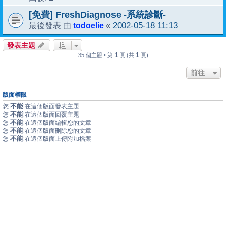
[免費] FreshDiagnose -系統診斷-
todoelie
2002-05-18 11:13
最後發表 由
«
發表主題
1
1
35 個主題 • 第
頁 (共
頁)
前往
版面權限
不能
您
在這個版面發表主題
不能
您
在這個版面回覆主題
不能
您
在這個版面編輯您的文章
不能
您
在這個版面刪除您的文章
不能
您
在這個版面上傳附加檔案