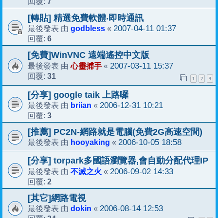
7
回覆:
[轉貼] 精選免費軟體‧即時通訊
godbless
2007-04-11 01:37
最後發表 由
«
6
回覆:
[免費]WinVNC 遠端遙控中文版
心靈捕手
2007-03-11 15:37
最後發表 由
«
31
回覆:
1
2
3
[分享] google taik 上路囉
briian
2006-12-31 10:21
最後發表 由
«
3
回覆:
[推薦] PC2N-網路就是電腦(免費2G高速空間)
hooyaking
2006-10-05 18:58
最後發表 由
«
[分享] torpark多國語瀏覽器,會自動分配代理IP
不滅之火
2006-09-02 14:33
最後發表 由
«
2
回覆:
[其它]網路電視
dokin
2006-08-14 12:53
最後發表 由
«