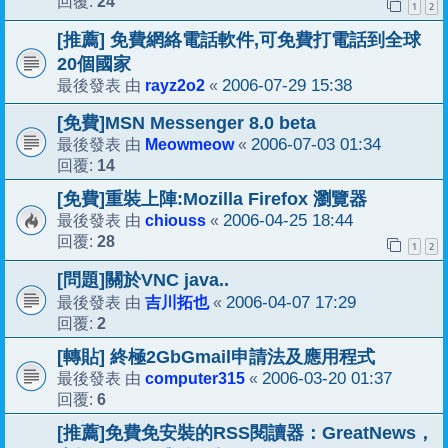
24
回覆:
1
2
[推薦] 免費網絡電話軟件,可免費打電話到全球
20個國家
rayz2o2
2006-07-29 15:38
最後發表 由
«
[免費]MSN Messenger 8.0 beta
Meowmeow
2006-07-03 01:34
最後發表 由
«
14
回覆:
[免費]重裝上陣:Mozilla Firefox 瀏覽器
chiouss
2006-04-25 18:44
最後發表 由
«
28
回覆:
1
2
[問題]關於VNC java..
吉川拓也
2006-04-07 17:29
最後發表 由
«
2
回覆:
[轉貼] 終極2GbGmail申請法及應用程式
computer315
2006-03-20 01:37
最後發表 由
«
6
回覆:
[推薦]免費免安裝的RSS閱讀器：GreatNews，