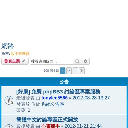
網路
版主:
版主管理群
搜尋
進階搜尋
發表主題
1
2
3
下一頁
108 個主題
公告
[好康] 免費 phpBB3 討論區專案服務
tonylee5566
2012-08-28 13:27
最後發表 由
«
系統公告區
發表於 位於
1
回覆:
簡體中文討論專區正式開放
心靈捕手
2012-01-21 21:44
最後發表 由
«