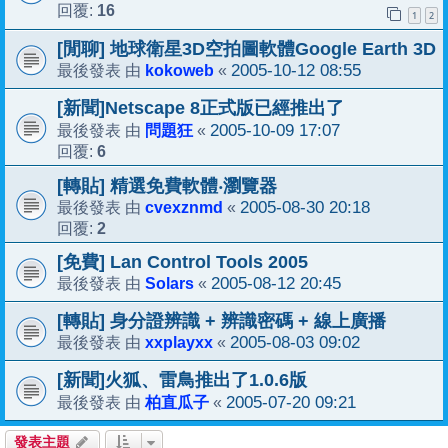
16
回覆:
1
2
[閒聊] 地球衛星3D空拍圖軟體Google Earth 3D
kokoweb
2005-10-12 08:55
最後發表 由
«
[新聞]Netscape 8正式版已經推出了
問題狂
2005-10-09 17:07
最後發表 由
«
6
回覆:
[轉貼] 精選免費軟體‧瀏覽器
cvexznmd
2005-08-30 20:18
最後發表 由
«
2
回覆:
[免費] Lan Control Tools 2005
Solars
2005-08-12 20:45
最後發表 由
«
[轉貼] 身分證辨識 + 辨識密碼 + 線上廣播
xxplayxx
2005-08-03 09:02
最後發表 由
«
[新聞]火狐、雷鳥推出了1.0.6版
柏直瓜子
2005-07-20 09:21
最後發表 由
«
發表主題