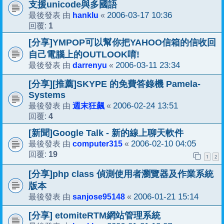
支援unicode與多國語
hanklu
2006-03-17 10:36
最後發表 由
«
1
回覆:
[分享]YMPOP可以幫你把YAHOO信箱的信收回
自己電腦上的OUTLOOK唷!
darrenyu
2006-03-11 23:34
最後發表 由
«
[分享][推薦]SKYPE 的免費答錄機 Pamela-
Systems
週末狂飆
2006-02-24 13:51
最後發表 由
«
4
回覆:
[新聞]Google Talk - 新的線上聊天軟件
computer315
2006-02-10 04:05
最後發表 由
«
19
回覆:
1
2
[分享]php class 偵測使用者瀏覽器及作業系統
版本
sanjose95148
2006-01-21 15:14
最後發表 由
«
[分享] etomiteRTM網站管理系統