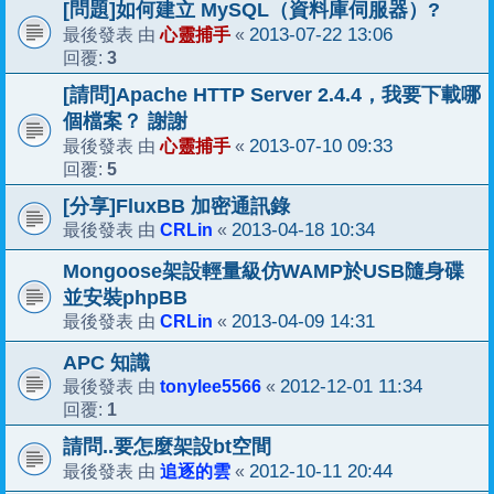
[問題]如何建立 MySQL（資料庫伺服器）?
心靈捕手
2013-07-22 13:06
最後發表 由
«
3
回覆:
[請問]Apache HTTP Server 2.4.4，我要下載哪
個檔案？ 謝謝
心靈捕手
2013-07-10 09:33
最後發表 由
«
5
回覆:
[分享]FluxBB 加密通訊錄
CRLin
2013-04-18 10:34
最後發表 由
«
Mongoose架設輕量級仿WAMP於USB隨身碟
並安裝phpBB
CRLin
2013-04-09 14:31
最後發表 由
«
APC 知識
tonylee5566
2012-12-01 11:34
最後發表 由
«
1
回覆:
請問..要怎麼架設bt空間
追逐的雲
2012-10-11 20:44
最後發表 由
«