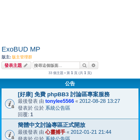
ExoBUD MP
版主:
版主管理群
搜尋
進階搜尋
發表主題
1
1
33 個主題 • 第
頁 (共
頁)
公告
[好康] 免費 phpBB3 討論區專案服務
tonylee5566
2012-08-28 13:27
最後發表 由
«
系統公告區
發表於 位於
1
回覆:
簡體中文討論專區正式開放
心靈捕手
2012-01-21 21:44
最後發表 由
«
系統公告區
發表於 位於