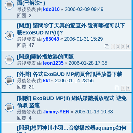
面(已解決~)
kdo310
2006-02-09 09:49
最後發表 由
«
2
回覆:
[問題] 請問除了天真的驚直外,還有哪裡可以下
載ExoBUD MP(II)?
y85048
2006-01-31 15:29
最後發表 由
«
47
回覆:
1
2
3
4
[問題]關於播放器的問題
leon1235
2006-01-28 17:35
最後發表 由
«
[外掛] 各式ExoBUD MP網頁音訊播放器下載
kkt
2006-01-14 23:56
最後發表 由
«
21
回覆:
1
2
[閒聊] ExoBUD MP(II) 網站媒體播放程式 避免
偷取 盜連
Jimmy-YEN
2005-11-13 10:38
最後發表 由
«
4
回覆:
[問題]想問神川小羽…音樂播放器aquamp如何