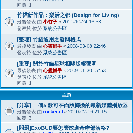
1
回覆:
竹貓新作品：樂活之都 (Design for Living)
小竹子
2011-10-24 16:53
最後發表 由
«
系統公告區
發表於 位於
[整理] 竹貓通用之發問格式
心靈捕手
2008-03-08 22:46
最後發表 由
«
系統公告區
發表於 位於
[重要] 關於竹貓星球相關版權聲明
心靈捕手
2009-01-30 07:53
最後發表 由
«
系統公告區
發表於 位於
1
回覆:
主題
[分享] 一個5 款可在面版轉換的最新媒體播放器
rockcool
2010-02-16 21:15
最後發表 由
«
3
回覆:
[問題]ExoBUD要怎麼放進奇摩部落格?