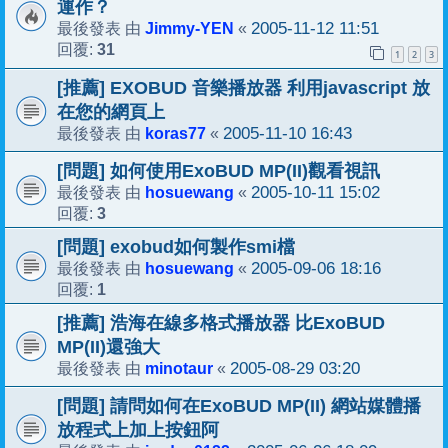
運作？
Jimmy-YEN
2005-11-12 11:51
最後發表 由
«
31
回覆:
1
2
3
[推薦] EXOBUD 音樂播放器 利用javascript 放
在您的網頁上
koras77
2005-11-10 16:43
最後發表 由
«
[問題] 如何使用ExoBUD MP(II)觀看視訊
hosuewang
2005-10-11 15:02
最後發表 由
«
3
回覆:
[問題] exobud如何製作smi檔
hosuewang
2005-09-06 18:16
最後發表 由
«
1
回覆:
[推薦] 浩海在線多格式播放器 比ExoBUD
MP(II)還強大
minotaur
2005-08-29 03:20
最後發表 由
«
[問題] 請問如何在ExoBUD MP(II) 網站媒體播
放程式上加上按鈕阿