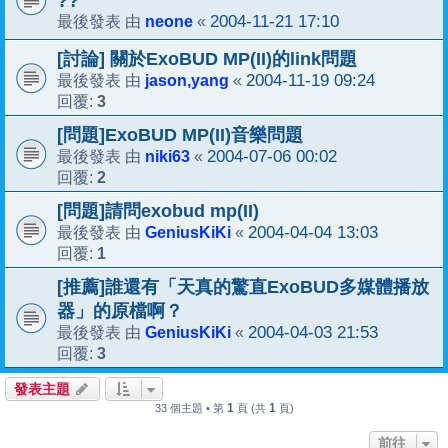
??
neone
2004-11-21 17:10
最後發表 由
«
[討論] 關於ExoBUD MP(II)的link問題
jason,yang
2004-11-19 09:24
最後發表 由
«
3
回覆:
[問題]ExoBUD MP(II)音樂問題
niki63
2004-07-06 00:02
最後發表 由
«
2
回覆:
[問題]請問exobud mp(II)
GeniusKiKi
2004-04-04 13:03
最後發表 由
«
1
回覆:
[推薦]誰還有「天真的驚直ExoBUD多媒體播放
器」的原檔啊？
GeniusKiKi
2004-04-03 21:53
最後發表 由
«
3
回覆:
發表主題
1
1
33 個主題 • 第
頁 (共
頁)
前往