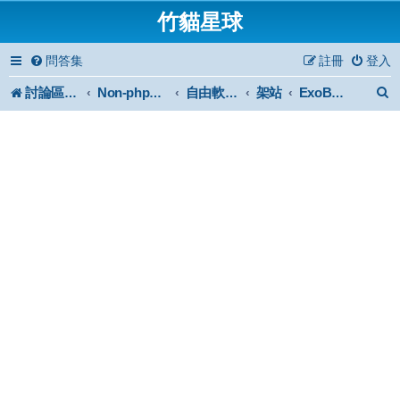
竹貓星球
問答集
註冊
登入
討論區首頁
架站
Non-phpBB specific
自由軟體或免費軟體
ExoBUD MP