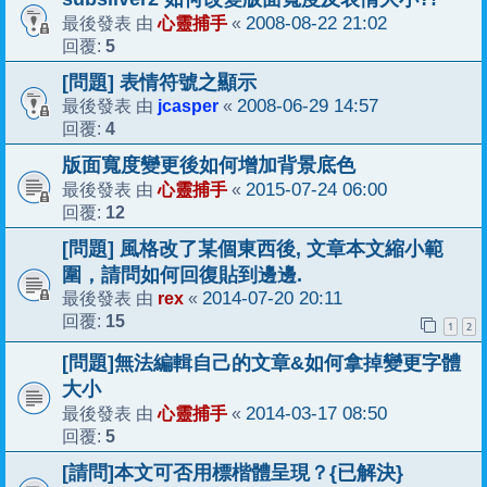
心靈捕手
2008-08-22 21:02
最後發表 由
«
5
回覆:
[問題] 表情符號之顯示
jcasper
2008-06-29 14:57
最後發表 由
«
4
回覆:
版面寬度變更後如何增加背景底色
心靈捕手
2015-07-24 06:00
最後發表 由
«
12
回覆:
[問題] 風格改了某個東西後, 文章本文縮小範
圍，請問如何回復貼到邊邊.
rex
2014-07-20 20:11
最後發表 由
«
15
回覆:
1
2
[問題]無法編輯自己的文章&如何拿掉變更字體
大小
心靈捕手
2014-03-17 08:50
最後發表 由
«
5
回覆:
[請問]本文可否用標楷體呈現？{已解決}