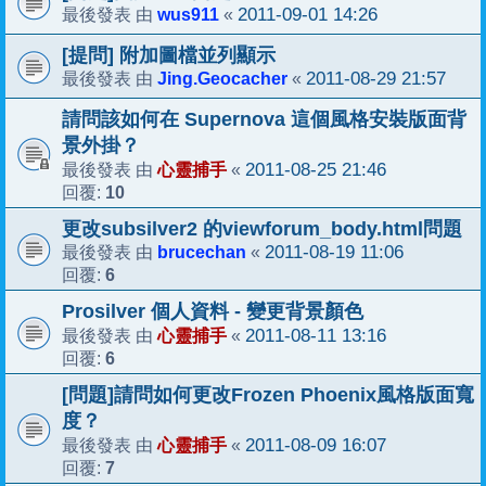
wus911
2011-09-01 14:26
最後發表 由
«
[提問] 附加圖檔並列顯示
Jing.Geocacher
2011-08-29 21:57
最後發表 由
«
請問該如何在 Supernova 這個風格安裝版面背
景外掛？
心靈捕手
2011-08-25 21:46
最後發表 由
«
10
回覆:
更改subsilver2 的viewforum_body.html問題
brucechan
2011-08-19 11:06
最後發表 由
«
6
回覆:
Prosilver 個人資料 - 變更背景顏色
心靈捕手
2011-08-11 13:16
最後發表 由
«
6
回覆:
[問題]請問如何更改Frozen Phoenix風格版面寬
度？
心靈捕手
2011-08-09 16:07
最後發表 由
«
7
回覆: