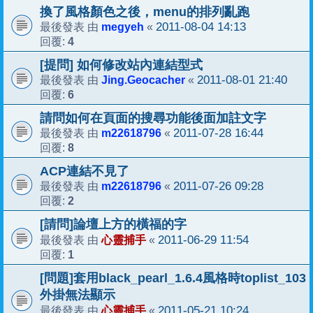
換了風格顏色之後，menu的排列亂跑
megyeh
2011-08-04 14:13
最後發表 由
«
4
回覆:
[提問] 如何修改站內連結型式
Jing.Geocacher
2011-08-01 21:40
最後發表 由
«
6
回覆:
請問如何在頁面的搜尋功能後面加註文字
m22618796
2011-07-28 16:44
最後發表 由
«
8
回覆:
ACP連結不見了
m22618796
2011-07-26 09:28
最後發表 由
«
2
回覆:
[請問]論壇上方的橫福的字
心靈捕手
2011-06-29 11:54
最後發表 由
«
1
回覆:
[問題]套用black_pearl_1.6.4風格時toplist_103
外掛無法顯示
心靈捕手
2011-05-21 10:24
最後發表 由
«