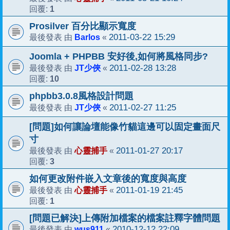
1
回覆:
Prosilver 百分比顯示寬度
Barlos
2011-03-22 15:29
最後發表 由
«
Joomla + PHPBB 安好後,如何將風格同步?
JT少俠
2011-02-28 13:28
最後發表 由
«
10
回覆:
phpbb3.0.8風格設計問題
JT少俠
2011-02-27 11:25
最後發表 由
«
[問題]如何讓論壇能像竹貓這邊可以固定畫面尺
寸
心靈捕手
2011-01-27 20:17
最後發表 由
«
3
回覆:
如何更改附件嵌入文章後的寬度與高度
心靈捕手
2011-01-19 21:45
最後發表 由
«
1
回覆:
[問題已解決]上傳附加檔案的檔案註釋字體問題
wus911
2010-12-12 22:09
最後發表 由
«