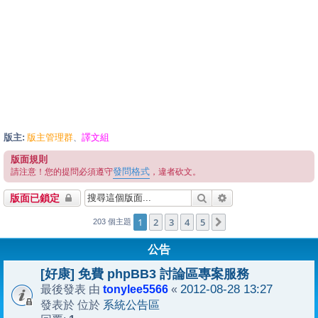
版主:
版主管理群
譯文組
、
版面規則
發問格式
請注意！您的提問必須遵守
，違者砍文。
搜尋
進階搜尋
版面已鎖定
1
2
3
4
5
下一頁
203 個主題
公告
[好康] 免費 phpBB3 討論區專案服務
tonylee5566
2012-08-28 13:27
最後發表 由
«
系統公告區
發表於 位於