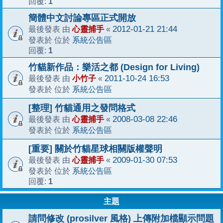
1
回覆:
簡體中文討論專區正式開放
心靈捕手
2012-01-21 21:44
最後發表 由
«
系統公告區
發表於 位於
1
回覆:
竹貓新作品：樂活之都 (Design for Living)
小竹子
2011-10-24 16:53
最後發表 由
«
系統公告區
發表於 位於
[整理] 竹貓通用之發問格式
心靈捕手
2008-03-08 22:46
最後發表 由
«
系統公告區
發表於 位於
[重要] 關於竹貓星球相關版權聲明
心靈捕手
2009-01-30 07:53
最後發表 由
«
系統公告區
發表於 位於
1
回覆:
主題
請問修改 (prosilver 風格) 上傳附加檔顯示問題