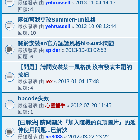
yehrussell
2013-11-04 14:17
最後發表 由
«
4
回覆:
麻煩幫我更改SummerFun風格
yehrussell
2013-10-08 12:44
最後發表 由
«
10
回覆:
關於安裝en官方認證風格bl%40ck問題
spider
2013-10-03 02:53
最後發表 由
«
6
回覆:
【問題】請問安裝某一風格後 沒有發表主題的
按鈕
rex
2013-01-04 17:48
最後發表 由
«
4
回覆:
bbcode失效
心靈捕手
2012-07-20 11:45
最後發表 由
«
1
回覆:
[已解決] 請問關於『加入隨機的頁頂圖片』的延
伸使用問題...已解決
no8088
2012-03-22 23:22
最後發表 由
«