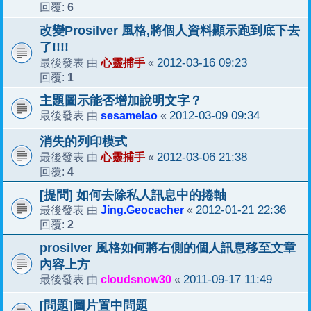
6
回覆:
改變Prosilver 風格,將個人資料顯示跑到底下去
了!!!!
心靈捕手
2012-03-16 09:23
最後發表 由
«
1
回覆:
主題圖示能否增加說明文字？
sesamelao
2012-03-09 09:34
最後發表 由
«
消失的列印模式
心靈捕手
2012-03-06 21:38
最後發表 由
«
4
回覆:
[提問] 如何去除私人訊息中的捲軸
Jing.Geocacher
2012-01-21 22:36
最後發表 由
«
2
回覆:
prosilver 風格如何將右側的個人訊息移至文章
內容上方
cloudsnow30
2011-09-17 11:49
最後發表 由
«
[問題]圖片置中問題