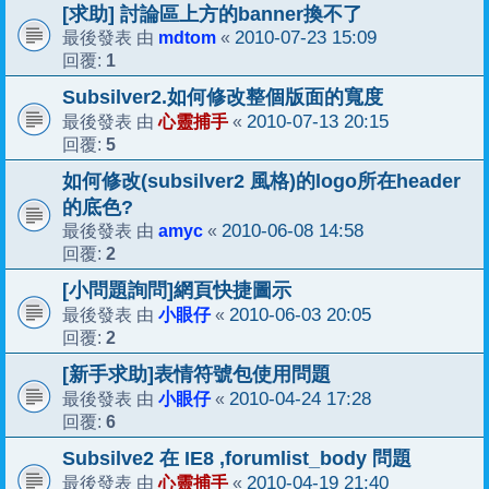
[求助] 討論區上方的banner換不了
mdtom
2010-07-23 15:09
最後發表 由
«
1
回覆:
Subsilver2.如何修改整個版面的寬度
心靈捕手
2010-07-13 20:15
最後發表 由
«
5
回覆:
如何修改(subsilver2 風格)的logo所在header
的底色?
amyc
2010-06-08 14:58
最後發表 由
«
2
回覆:
[小問題詢問]網頁快捷圖示
小眼仔
2010-06-03 20:05
最後發表 由
«
2
回覆:
[新手求助]表情符號包使用問題
小眼仔
2010-04-24 17:28
最後發表 由
«
6
回覆:
Subsilve2 在 IE8 ,forumlist_body 問題
心靈捕手
2010-04-19 21:40
最後發表 由
«