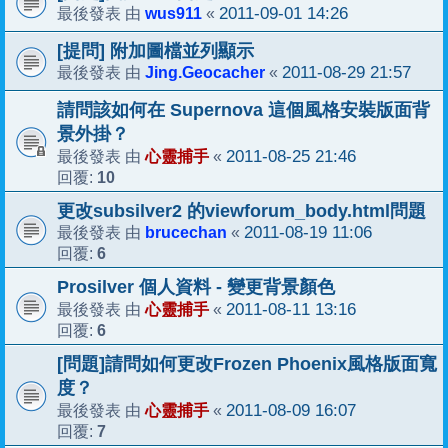
wus911
2011-09-01 14:26
最後發表 由
«
[提問] 附加圖檔並列顯示
Jing.Geocacher
2011-08-29 21:57
最後發表 由
«
請問該如何在 Supernova 這個風格安裝版面背
景外掛？
心靈捕手
2011-08-25 21:46
最後發表 由
«
10
回覆:
更改subsilver2 的viewforum_body.html問題
brucechan
2011-08-19 11:06
最後發表 由
«
6
回覆:
Prosilver 個人資料 - 變更背景顏色
心靈捕手
2011-08-11 13:16
最後發表 由
«
6
回覆:
[問題]請問如何更改Frozen Phoenix風格版面寬
度？
心靈捕手
2011-08-09 16:07
最後發表 由
«
7
回覆: