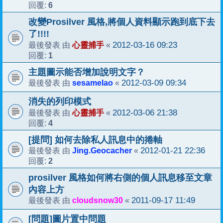
6
回覆:
改變Prosilver 風格,將個人資料顯示跑到底下去
了!!!!
心靈捕手
2012-03-16 09:23
最後發表 由
«
1
回覆:
主題圖示能否增加說明文字？
sesamelao
2012-03-09 09:34
最後發表 由
«
消失的列印模式
心靈捕手
2012-03-06 21:38
最後發表 由
«
4
回覆:
[提問] 如何去除私人訊息中的捲軸
Jing.Geocacher
2012-01-21 22:36
最後發表 由
«
2
回覆:
prosilver 風格如何將右側的個人訊息移至文章
內容上方
cloudsnow30
2011-09-17 11:49
最後發表 由
«
[問題]圖片置中問題