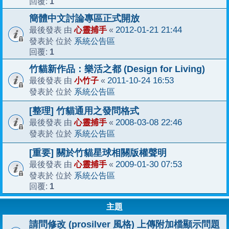
1
回覆:
簡體中文討論專區正式開放
心靈捕手
2012-01-21 21:44
最後發表 由
«
系統公告區
發表於 位於
1
回覆:
竹貓新作品：樂活之都 (Design for Living)
小竹子
2011-10-24 16:53
最後發表 由
«
系統公告區
發表於 位於
[整理] 竹貓通用之發問格式
心靈捕手
2008-03-08 22:46
最後發表 由
«
系統公告區
發表於 位於
[重要] 關於竹貓星球相關版權聲明
心靈捕手
2009-01-30 07:53
最後發表 由
«
系統公告區
發表於 位於
1
回覆:
主題
請問修改 (prosilver 風格) 上傳附加檔顯示問題