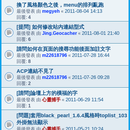
換了風格顏色之後，menu的排列亂跑
megyeh
2011-08-04 14:13
最後發表 由
«
4
回覆:
[提問] 如何修改站內連結型式
Jing.Geocacher
2011-08-01 21:40
最後發表 由
«
6
回覆:
請問如何在頁面的搜尋功能後面加註文字
m22618796
2011-07-28 16:44
最後發表 由
«
8
回覆:
ACP連結不見了
m22618796
2011-07-26 09:28
最後發表 由
«
2
回覆:
[請問]論壇上方的橫福的字
心靈捕手
2011-06-29 11:54
最後發表 由
«
1
回覆:
[問題]套用black_pearl_1.6.4風格時toplist_103
外掛無法顯示
心靈捕手
2011-05-21 10:24
最後發表 由
«