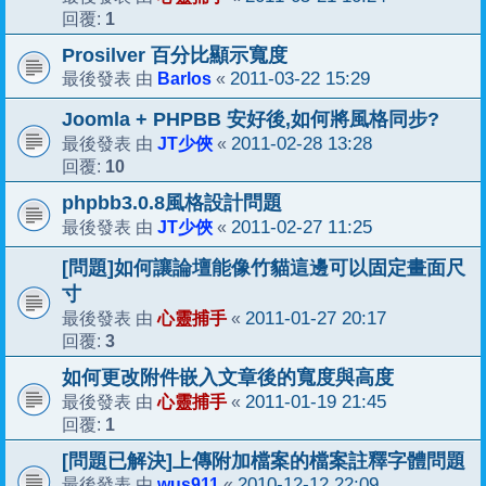
1
回覆:
Prosilver 百分比顯示寬度
Barlos
2011-03-22 15:29
最後發表 由
«
Joomla + PHPBB 安好後,如何將風格同步?
JT少俠
2011-02-28 13:28
最後發表 由
«
10
回覆:
phpbb3.0.8風格設計問題
JT少俠
2011-02-27 11:25
最後發表 由
«
[問題]如何讓論壇能像竹貓這邊可以固定畫面尺
寸
心靈捕手
2011-01-27 20:17
最後發表 由
«
3
回覆:
如何更改附件嵌入文章後的寬度與高度
心靈捕手
2011-01-19 21:45
最後發表 由
«
1
回覆:
[問題已解決]上傳附加檔案的檔案註釋字體問題
wus911
2010-12-12 22:09
最後發表 由
«