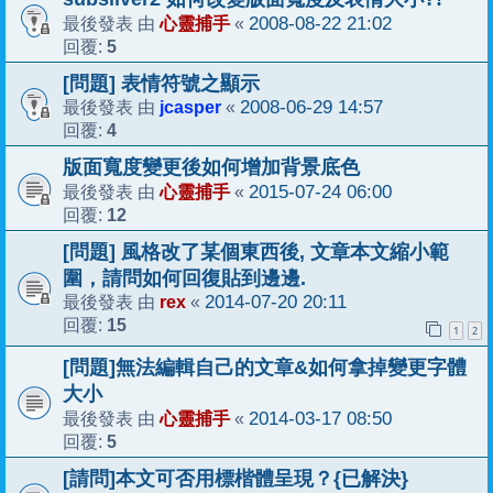
心靈捕手
2008-08-22 21:02
最後發表 由
«
5
回覆:
[問題] 表情符號之顯示
jcasper
2008-06-29 14:57
最後發表 由
«
4
回覆:
版面寬度變更後如何增加背景底色
心靈捕手
2015-07-24 06:00
最後發表 由
«
12
回覆:
[問題] 風格改了某個東西後, 文章本文縮小範
圍，請問如何回復貼到邊邊.
rex
2014-07-20 20:11
最後發表 由
«
15
回覆:
1
2
[問題]無法編輯自己的文章&如何拿掉變更字體
大小
心靈捕手
2014-03-17 08:50
最後發表 由
«
5
回覆:
[請問]本文可否用標楷體呈現？{已解決}