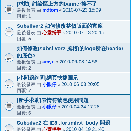
[求助] 討論區上方的banner換不了
mdtom
2010-07-23 15:09
最後發表 由
«
1
回覆:
Subsilver2.如何修改整個版面的寬度
心靈捕手
2010-07-13 20:15
最後發表 由
«
5
回覆:
如何修改(subsilver2 風格)的logo所在header
的底色?
amyc
2010-06-08 14:58
最後發表 由
«
2
回覆:
[小問題詢問]網頁快捷圖示
小眼仔
2010-06-03 20:05
最後發表 由
«
2
回覆:
[新手求助]表情符號包使用問題
小眼仔
2010-04-24 17:28
最後發表 由
«
6
回覆:
Subsilve2 在 IE8 ,forumlist_body 問題
心靈捕手
2010-04-19 21:40
最後發表 由
«