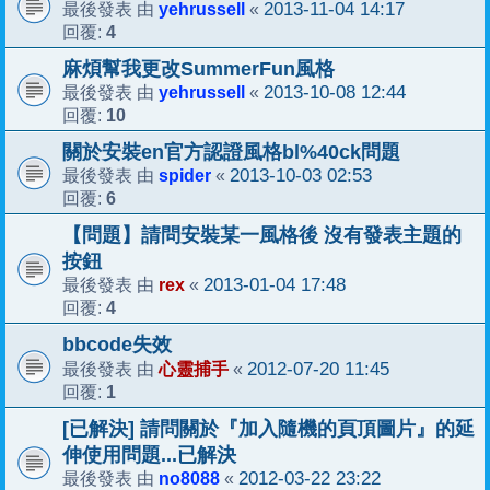
yehrussell
2013-11-04 14:17
最後發表 由
«
4
回覆:
麻煩幫我更改SummerFun風格
yehrussell
2013-10-08 12:44
最後發表 由
«
10
回覆:
關於安裝en官方認證風格bl%40ck問題
spider
2013-10-03 02:53
最後發表 由
«
6
回覆:
【問題】請問安裝某一風格後 沒有發表主題的
按鈕
rex
2013-01-04 17:48
最後發表 由
«
4
回覆:
bbcode失效
心靈捕手
2012-07-20 11:45
最後發表 由
«
1
回覆:
[已解決] 請問關於『加入隨機的頁頂圖片』的延
伸使用問題...已解決
no8088
2012-03-22 23:22
最後發表 由
«