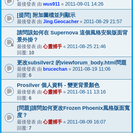
wus911
2011-09-01 14:26
最後發表 由
«
[提問] 附加圖檔並列顯示
Jing.Geocacher
2011-08-29 21:57
最後發表 由
«
請問該如何在 Supernova 這個風格安裝版面背
景外掛？
心靈捕手
2011-08-25 21:46
最後發表 由
«
10
回覆:
更改subsilver2 的viewforum_body.html問題
brucechan
2011-08-19 11:06
最後發表 由
«
6
回覆:
Prosilver 個人資料 - 變更背景顏色
心靈捕手
2011-08-11 13:16
最後發表 由
«
6
回覆:
[問題]請問如何更改Frozen Phoenix風格版面寬
度？
心靈捕手
2011-08-09 16:07
最後發表 由
«
7
回覆: