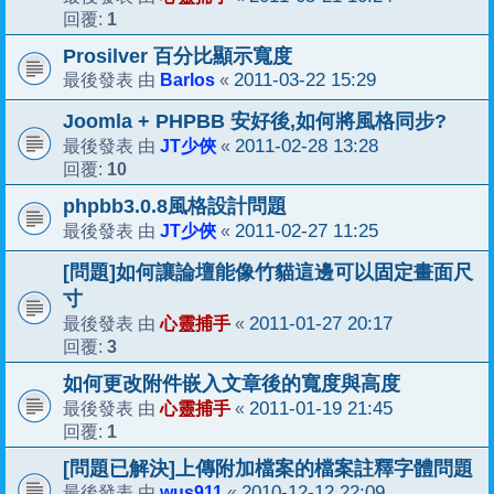
1
回覆:
Prosilver 百分比顯示寬度
Barlos
2011-03-22 15:29
最後發表 由
«
Joomla + PHPBB 安好後,如何將風格同步?
JT少俠
2011-02-28 13:28
最後發表 由
«
10
回覆:
phpbb3.0.8風格設計問題
JT少俠
2011-02-27 11:25
最後發表 由
«
[問題]如何讓論壇能像竹貓這邊可以固定畫面尺
寸
心靈捕手
2011-01-27 20:17
最後發表 由
«
3
回覆:
如何更改附件嵌入文章後的寬度與高度
心靈捕手
2011-01-19 21:45
最後發表 由
«
1
回覆:
[問題已解決]上傳附加檔案的檔案註釋字體問題
wus911
2010-12-12 22:09
最後發表 由
«