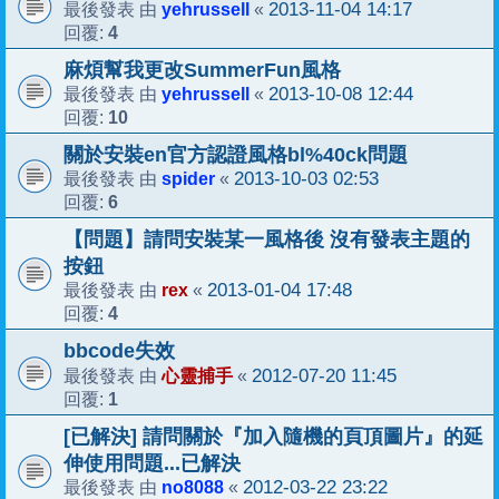
yehrussell
2013-11-04 14:17
最後發表 由
«
4
回覆:
麻煩幫我更改SummerFun風格
yehrussell
2013-10-08 12:44
最後發表 由
«
10
回覆:
關於安裝en官方認證風格bl%40ck問題
spider
2013-10-03 02:53
最後發表 由
«
6
回覆:
【問題】請問安裝某一風格後 沒有發表主題的
按鈕
rex
2013-01-04 17:48
最後發表 由
«
4
回覆:
bbcode失效
心靈捕手
2012-07-20 11:45
最後發表 由
«
1
回覆:
[已解決] 請問關於『加入隨機的頁頂圖片』的延
伸使用問題...已解決
no8088
2012-03-22 23:22
最後發表 由
«