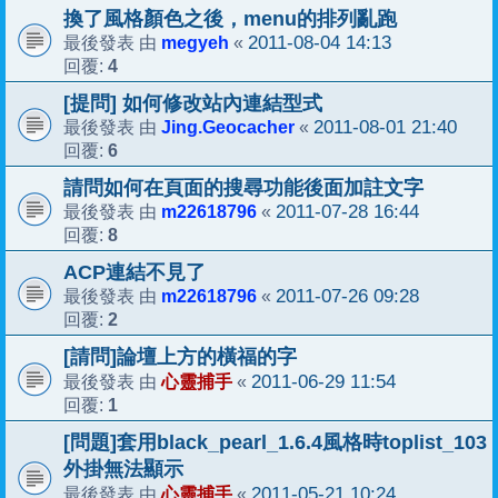
換了風格顏色之後，menu的排列亂跑
megyeh
2011-08-04 14:13
最後發表 由
«
4
回覆:
[提問] 如何修改站內連結型式
Jing.Geocacher
2011-08-01 21:40
最後發表 由
«
6
回覆:
請問如何在頁面的搜尋功能後面加註文字
m22618796
2011-07-28 16:44
最後發表 由
«
8
回覆:
ACP連結不見了
m22618796
2011-07-26 09:28
最後發表 由
«
2
回覆:
[請問]論壇上方的橫福的字
心靈捕手
2011-06-29 11:54
最後發表 由
«
1
回覆:
[問題]套用black_pearl_1.6.4風格時toplist_103
外掛無法顯示
心靈捕手
2011-05-21 10:24
最後發表 由
«