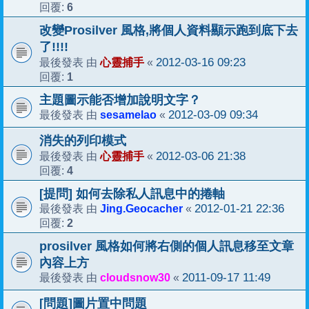
6
回覆:
改變Prosilver 風格,將個人資料顯示跑到底下去
了!!!!
心靈捕手
2012-03-16 09:23
最後發表 由
«
1
回覆:
主題圖示能否增加說明文字？
sesamelao
2012-03-09 09:34
最後發表 由
«
消失的列印模式
心靈捕手
2012-03-06 21:38
最後發表 由
«
4
回覆:
[提問] 如何去除私人訊息中的捲軸
Jing.Geocacher
2012-01-21 22:36
最後發表 由
«
2
回覆:
prosilver 風格如何將右側的個人訊息移至文章
內容上方
cloudsnow30
2011-09-17 11:49
最後發表 由
«
[問題]圖片置中問題