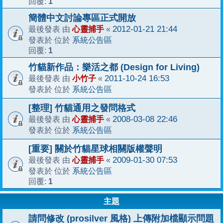
1
回覆:
簡體中文討論專區正式開放
心靈捕手
2012-01-21 21:44
最後發表 由
«
系統公告區
發表於 位於
1
回覆:
竹貓新作品：樂活之都 (Design for Living)
小竹子
2011-10-24 16:53
最後發表 由
«
系統公告區
發表於 位於
[整理] 竹貓通用之發問格式
心靈捕手
2008-03-08 22:46
最後發表 由
«
系統公告區
發表於 位於
[重要] 關於竹貓星球相關版權聲明
心靈捕手
2009-01-30 07:53
最後發表 由
«
系統公告區
發表於 位於
1
回覆:
主題
請問修改 (prosilver 風格) 上傳附加檔顯示問題