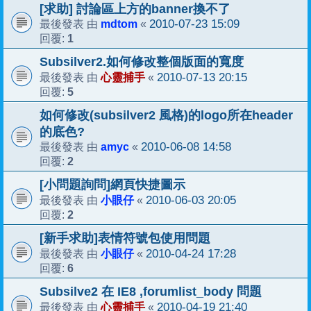
[求助] 討論區上方的banner換不了
mdtom
2010-07-23 15:09
最後發表 由
«
1
回覆:
Subsilver2.如何修改整個版面的寬度
心靈捕手
2010-07-13 20:15
最後發表 由
«
5
回覆:
如何修改(subsilver2 風格)的logo所在header
的底色?
amyc
2010-06-08 14:58
最後發表 由
«
2
回覆:
[小問題詢問]網頁快捷圖示
小眼仔
2010-06-03 20:05
最後發表 由
«
2
回覆:
[新手求助]表情符號包使用問題
小眼仔
2010-04-24 17:28
最後發表 由
«
6
回覆:
Subsilve2 在 IE8 ,forumlist_body 問題
心靈捕手
2010-04-19 21:40
最後發表 由
«