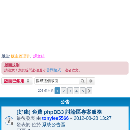
版主:
版主管理群
譯文組
、
版面規則
發問格式
請注意！您的提問必須遵守
，違者砍文。
搜尋
進階搜尋
版面已鎖定
1
2
3
4
5
下一頁
203 個主題
公告
[好康] 免費 phpBB3 討論區專案服務
tonylee5566
2012-08-28 13:27
最後發表 由
«
系統公告區
發表於 位於