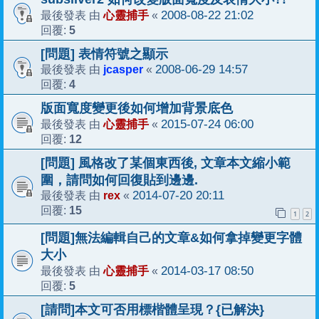
心靈捕手
2008-08-22 21:02
最後發表 由
«
5
回覆:
[問題] 表情符號之顯示
jcasper
2008-06-29 14:57
最後發表 由
«
4
回覆:
版面寬度變更後如何增加背景底色
心靈捕手
2015-07-24 06:00
最後發表 由
«
12
回覆:
[問題] 風格改了某個東西後, 文章本文縮小範
圍，請問如何回復貼到邊邊.
rex
2014-07-20 20:11
最後發表 由
«
15
回覆:
1
2
[問題]無法編輯自己的文章&如何拿掉變更字體
大小
心靈捕手
2014-03-17 08:50
最後發表 由
«
5
回覆:
[請問]本文可否用標楷體呈現？{已解決}