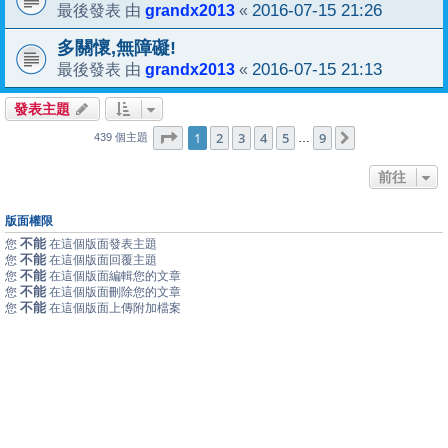
grandx2013
2016-07-15 21:26
最後發表 由
«
多關懷,無障礙!
grandx2013
2016-07-15 21:13
最後發表 由
«
發表主題
1
9
第
1
頁 (共
2
3
頁)
4
5
9
下一頁
…
439 個主題
前往
版面權限
不能
您
在這個版面發表主題
不能
您
在這個版面回覆主題
不能
您
在這個版面編輯您的文章
不能
您
在這個版面刪除您的文章
不能
您
在這個版面上傳附加檔案