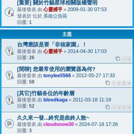
[重要] 關於竹貓星球相關版權聲明
心靈捕手
2009-01-30 07:53
最後發表 由
«
系統公告區
發表於 位於
1
回覆:
主題
台灣應該是要「非核家園」！
心靈捕手
2014-04-30 17:03
最後發表 由
«
26
回覆:
1
2
[閒聊] 您最常使用的瀏覽器為何?
tonylee5566
2012-05-27 17:33
最後發表 由
«
58
回覆:
1
2
3
4
[其它]竹貓各位的年齡層
bloodkaga
2011-03-18 11:19
最後發表 由
«
52
回覆:
1
2
3
4
久久來一發...終究是曲終人散~
cloudsnow30
2024-07-18 17:26
最後發表 由
«
3
回覆: