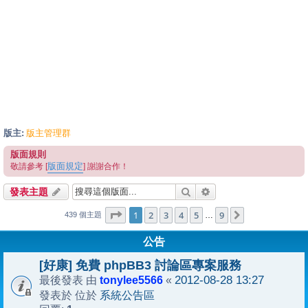
版主:
版主管理群
版面規則
版面規定
敬請參考 [
] 謝謝合作！
搜尋
進階搜尋
發表主題
1
9
第
1
頁 (共
2
3
頁)
4
5
9
下一頁
…
439 個主題
公告
[好康] 免費 phpBB3 討論區專案服務
tonylee5566
2012-08-28 13:27
最後發表 由
«
系統公告區
發表於 位於