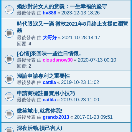
婚紗對於女人的意義：一生幸福的堅守
hv888
2023-12-13 18:26
最後發表 由
«
時代眼淚又一滴 微軟2021年8月終止支援IE瀏覽
器
大哥好
2021-10-28 14:17
最後發表 由
«
4
回覆:
[心情]來回味一些往日情懷..
cloudsnow30
2020-07-13 00:10
最後發表 由
«
2
回覆:
淺論申請專利之重要性
cattila
2019-10-23 11:02
最後發表 由
«
申請商標註冊實用小技巧
cattila
2019-10-23 11:00
最後發表 由
«
微笑城市,就靠你我!
grandx2013
2017-01-23 09:51
最後發表 由
«
深夜活動,損己害人!