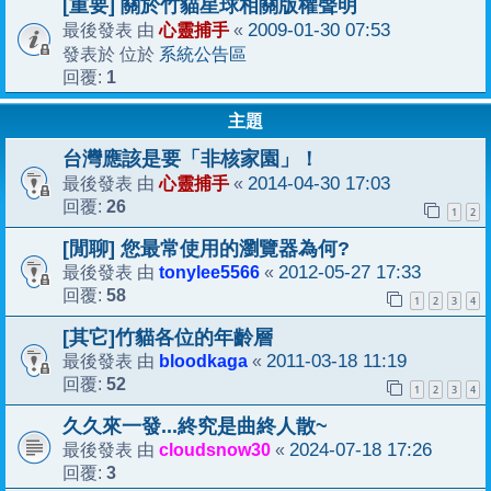
[重要] 關於竹貓星球相關版權聲明
心靈捕手
2009-01-30 07:53
最後發表 由
«
系統公告區
發表於 位於
1
回覆:
主題
台灣應該是要「非核家園」！
心靈捕手
2014-04-30 17:03
最後發表 由
«
26
回覆:
1
2
[閒聊] 您最常使用的瀏覽器為何?
tonylee5566
2012-05-27 17:33
最後發表 由
«
58
回覆:
1
2
3
4
[其它]竹貓各位的年齡層
bloodkaga
2011-03-18 11:19
最後發表 由
«
52
回覆:
1
2
3
4
久久來一發...終究是曲終人散~
cloudsnow30
2024-07-18 17:26
最後發表 由
«
3
回覆: