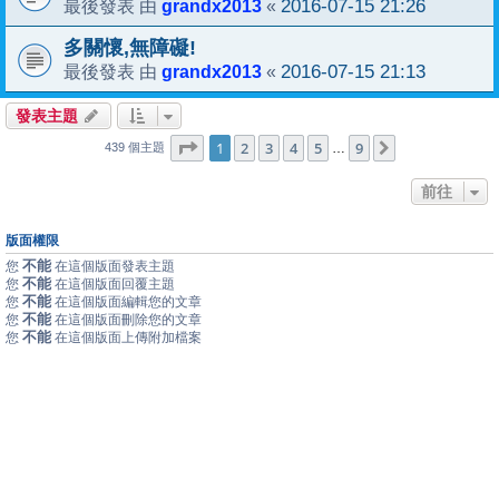
grandx2013
2016-07-15 21:26
最後發表 由
«
多關懷,無障礙!
grandx2013
2016-07-15 21:13
最後發表 由
«
發表主題
1
9
第
1
頁 (共
2
3
頁)
4
5
9
下一頁
…
439 個主題
前往
版面權限
不能
您
在這個版面發表主題
不能
您
在這個版面回覆主題
不能
您
在這個版面編輯您的文章
不能
您
在這個版面刪除您的文章
不能
您
在這個版面上傳附加檔案