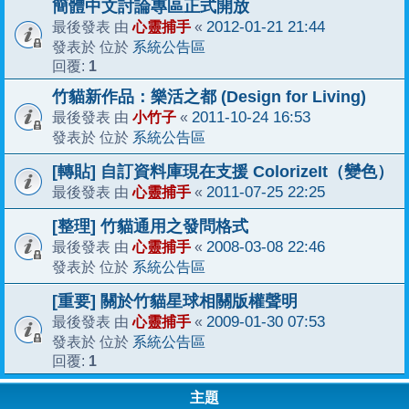
簡體中文討論專區正式開放
心靈捕手
2012-01-21 21:44
最後發表 由
«
系統公告區
發表於 位於
1
回覆:
竹貓新作品：樂活之都 (Design for Living)
小竹子
2011-10-24 16:53
最後發表 由
«
系統公告區
發表於 位於
[轉貼] 自訂資料庫現在支援 ColorizeIt（變色）
心靈捕手
2011-07-25 22:25
最後發表 由
«
[整理] 竹貓通用之發問格式
心靈捕手
2008-03-08 22:46
最後發表 由
«
系統公告區
發表於 位於
[重要] 關於竹貓星球相關版權聲明
心靈捕手
2009-01-30 07:53
最後發表 由
«
系統公告區
發表於 位於
1
回覆:
主題