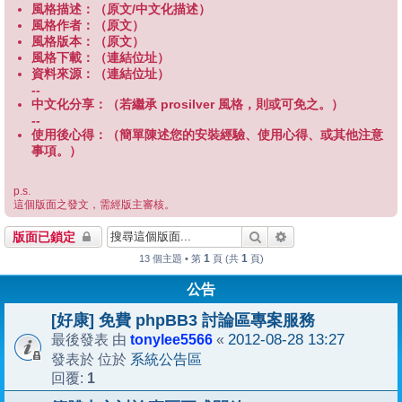
風格描述：（原文/中文化描述）
風格作者：（原文）
風格版本：（原文）
風格下載：（連結位址）
資料來源：（連結位址）
--
中文化分享：（若繼承 prosilver 風格，則或可免之。）
--
使用後心得：（簡單陳述您的安裝經驗、使用心得、或其他注意
事項。）
p.s.
這個版面之發文，需經版主審核。
搜尋
進階搜尋
版面已鎖定
1
1
13 個主題 • 第
頁 (共
頁)
公告
[好康] 免費 phpBB3 討論區專案服務
tonylee5566
2012-08-28 13:27
最後發表 由
«
系統公告區
發表於 位於
1
回覆: