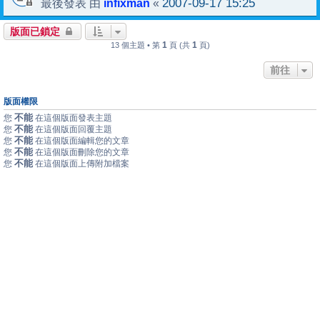
infixman
2007-09-17 15:25
最後發表 由
«
版面已鎖定
1
1
13 個主題 • 第
頁 (共
頁)
前往
版面權限
不能
您
在這個版面發表主題
不能
您
在這個版面回覆主題
不能
您
在這個版面編輯您的文章
不能
您
在這個版面刪除您的文章
不能
您
在這個版面上傳附加檔案