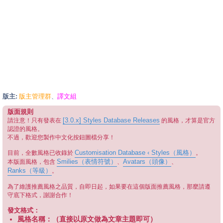
版主:
版主管理群
譯文組
、
版面規則
[3.0.x] Styles Database Releases
請注意！只有發表在
的風格，才算是官方
認證的風格。
不過，歡迎您製作中文化按鈕圖檔分享！
Customisation Database ‹ Styles（風格）
目前，全數風格已收錄於
。
Smilies（表情符號）
Avatars（頭像）
本版面風格，包含
、
、
Ranks（等級）
。
為了維護推薦風格之品質，自即日起，如果要在這個版面推薦風格，那麼請遵
守底下格式，謝謝合作！
發文格式：
風格名稱：（直接以原文做為文章主題即可）