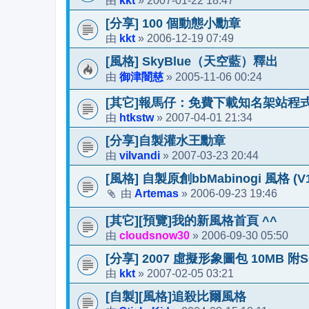
kkt
2007-01-22 18:47
由
»
[分享] 100 個動態小勳章
kkt
2006-12-19 07:49
由
»
[風格] SkyBlue（天空藍）釋出
御津闇慈
2005-11-06 00:24
由
»
[其它]報馬仔：免費下載知名架站程
htkstw
2007-04-01 21:34
由
»
[分享]自製灌水王勳章
vilvandi
2007-03-23 20:44
由
»
[風格] 自製原創bbMabinogi 風格 (V1.
Artemas
2006-09-23 19:46
由
»
[其它][預覽]我的新風格首頁 ^^
cloudsnow30
2006-09-30 05:50
由
»
[分享] 2007 虛擬形象圖包 10MB 附S
kkt
2007-02-05 03:21
由
»
[自製][風格]追殺比爾風格