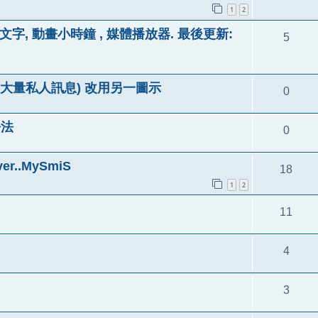
1
2
光文字, 動畫小時鐘 , 媒體播放器. 最後更新:
5
7 (發送大量私人訊息) 改用另一圖示
0
語法
0
r..MySmiS
18
1
2
11
4
3