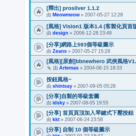
[釋出] prosilver 1.1.2
Meowmeow
2007-05-27 12:28
由
»
[風格] Vision1 版本1.4 (客製化頁首
design
2006-12-28 23:49
由
»
[分享]網路上593個等級圖示
Zeans
2007-05-27 15:28
由
»
[風格][原創]bbnewhero 武俠風格V1
Artemas
2004-08-15 18:33
由
»
按鈕風格~
shintsay
2007-09-05 05:28
由
»
[分享]自製的等級套圖
idsky
2007-08-05 19:55
由
»
[分享] 首頁頁頂加入琴鍵式下壓按鈕
kkt
2007-06-24 23:58
由
»
[分享] 自制 10 個等級圖示