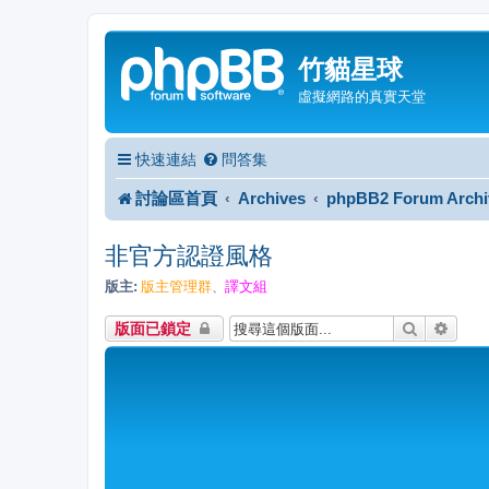
竹貓星球
虛擬網路的真實天堂
快速連結
問答集
討論區首頁
Archives
phpBB2 Forum Archi
非官方認證風格
版主:
版主管理群
譯文組
、
搜尋
進階
版面已鎖定