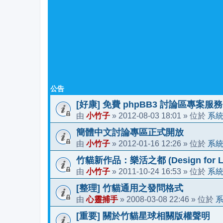
公告
[好康] 免費 phpBB3 討論區專案服務
小竹子
2012-08-03 18:01
系
由
»
» 位於
簡體中文討論專區正式開放
小竹子
2012-01-16 12:26
系
由
»
» 位於
竹貓新作品：樂活之都 (Design for Li
小竹子
2011-10-24 16:53
系
由
»
» 位於
[整理] 竹貓通用之發問格式
心靈捕手
2008-03-08 22:46
由
»
» 位於
[重要] 關於竹貓星球相關版權聲明