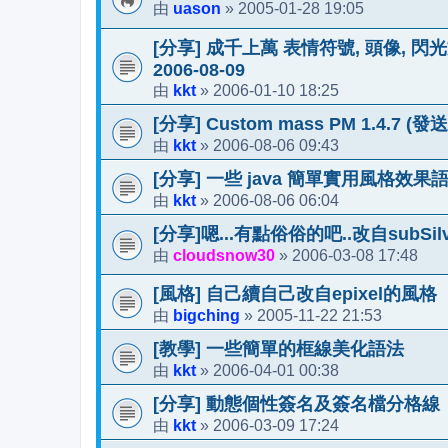
uason
2005-01-28 19:05
由
»
[分享] 成千上萬 表情符號, 頭像, 閃
2006-08-09
kkt
2006-01-10 18:25
由
»
[分享] Custom mass PM 1.4.
kkt
2006-08-06 09:43
由
»
[分享] 一些 java 簡單實用風格效果
kkt
2006-08-06 06:04
由
»
[分享]嗯...有點俗俗的吧..改自subSilve
cloudsnow30
2006-03-08 17:48
由
»
[風格] 自己續自己改自epixel的風格
bigching
2005-11-22 21:53
由
»
[教學] 一些簡單的框線美化語法
kkt
2006-04-01 00:38
由
»
[分享] 動態個性簽名及簽名檔分格線
kkt
2006-03-09 17:24
由
»