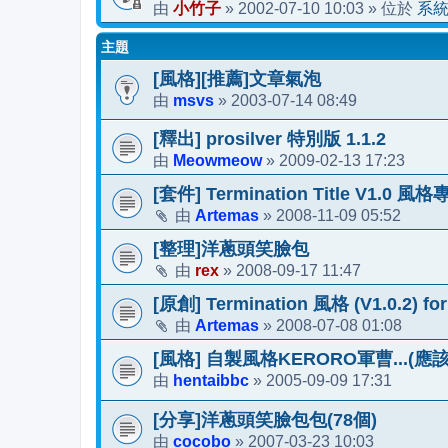
小竹子
2002-07-10 10:03
系
由
»
» 位於
主題
[風格][推薦]文章氣泡
msvs
2003-07-14 08:49
由
»
[釋出] prosilver 特別版 1.1.2
Meowmeow
2009-02-13 17:23
由
»
[套件] Termination Title V1.0
Artemas
2008-11-09 05:52
由
»
[整理]洋蔥頭笑臉包
rex
2008-09-17 11:47
由
»
[原創] Termination 風格 (V1.0.2) fo
Artemas
2008-07-08 01:08
由
»
[風格] 自製風格KERORO軍曹...
hentaibbc
2005-09-09 17:31
由
»
[分享]洋蔥頭笑臉包包(78個)
cocobo
2007-03-23 10:03
由
»