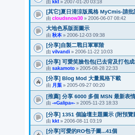
kkt
2007-01-20 03:18
由
»
[其它]夏日清涼版風格 MyCmis-請
cloudsnow30
2006-06-07 08:42
由
»
大地色系版面圖示
秋本
2006-12-03 09:38
由
»
[分享]自製二戰日軍軍階
vilvandi
2006-11-22 10:03
由
»
[分享] 可愛笑臉包包(已去背及打包成P
sakamoto
2005-08-28 22:33
由
»
[分享] Blog Mod 大量風格下載
月葉
2005-09-27 00:20
由
»
[推薦] 分享 6000 多個 MSN 最新表
-=Galipa=-
2005-11-23 18:33
由
»
[分享] 1351 個論壇主題圖示 (附預覽
kkt
2006-08-11 03:19
由
»
[分享]可愛的RO包子圖...41個