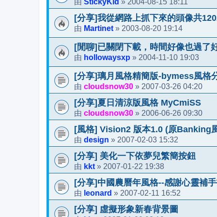
StickyKid
2004-08-15 18:11
由
»
[分享]我從網路上抓下來的頭像共120
Martinet
2003-08-20 19:14
由
»
[閒聊]已關閉下載，時間好像也過了
hollowaysxp
2004-11-10 19:03
由
»
[分享]璃月風格精簡版-bymess風格
cloudsnow30
2007-03-26 04:20
由
»
[分享]夏日清涼版風格 MyCmiSS
cloudsnow30
2006-06-26 09:30
由
»
[風格] Vision2 版本1.0 (原Bankin
design
2007-02-03 15:32
由
»
[分享] 美化一下依夢兒繁簡按鈕
kkt
2007-01-22 19:38
由
»
[分享]中國農曆年風格--感謝心靈補
leonard
2007-02-11 16:52
由
»
[分享] 虛擬形象新春背景圖