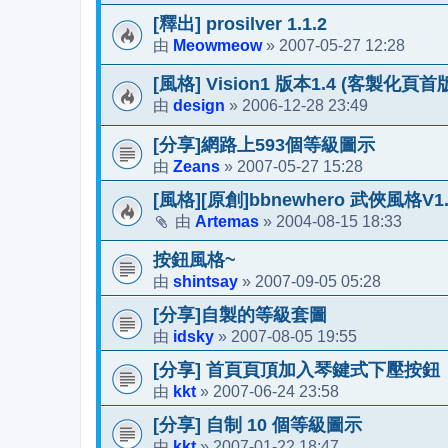
[釋出] prosilver 1.1.2
Meowmeow
2007-05-27 12:28
由
»
[風格] Vision1 版本1.4 (客製化頁首
design
2006-12-28 23:49
由
»
[分享]網路上593個等級圖示
Zeans
2007-05-27 15:28
由
»
[風格][原創]bbnewhero 武俠風格V1
Artemas
2004-08-15 18:33
由
»
按鈕風格~
shintsay
2007-09-05 05:28
由
»
[分享]自製的等級套圖
idsky
2007-08-05 19:55
由
»
[分享] 首頁頁頂加入琴鍵式下壓按鈕
kkt
2007-06-24 23:58
由
»
[分享] 自制 10 個等級圖示
kkt
2007-01-22 18:47
由
»