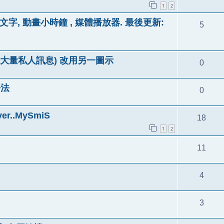
1
2
光文字, 動畫小時鐘 , 媒體播放器. 最後更新:
5
7 (發送大量私人訊息) 改用另一圖示
0
語法
0
r..MySmiS
18
1
2
11
4
3