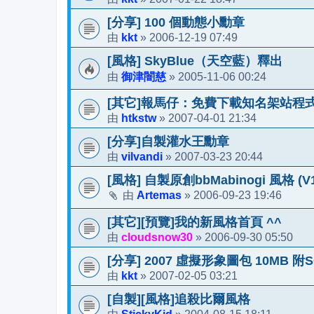
[分享] 100 個動態小勳章
kkt
2006-12-19 07:49
由
»
[風格] SkyBlue（天空藍）釋出
御津闇慈
2005-11-06 00:24
由
»
[其它]報馬仔：免費下載知名架站程
htkstw
2007-04-01 21:34
由
»
[分享]自製灌水王勳章
vilvandi
2007-03-23 20:44
由
»
[風格] 自製原創bbMabinogi 風格 (V1.
Artemas
2006-09-23 19:46
由
»
[其它][預覽]我的新風格首頁 ^^
cloudsnow30
2006-09-30 05:50
由
»
[分享] 2007 虛擬形象圖包 10MB 附S
kkt
2007-02-05 03:21
由
»
[自製][風格]追殺比爾風格