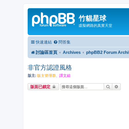
竹貓星球
虛擬網路的真實天堂
快速連結
問答集
討論區首頁
Archives
phpBB2 Forum Archi
非官方認證風格
版主:
版主管理群
譯文組
、
搜尋
進階
版面已鎖定