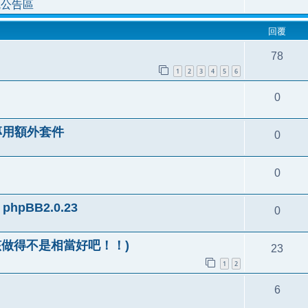
統公告區
回覆
78
1
2
3
4
5
6
0
 風格專用額外套件
0
0
r phpBB2.0.23
0
(應該做得不是相當好吧！！)
23
1
2
6