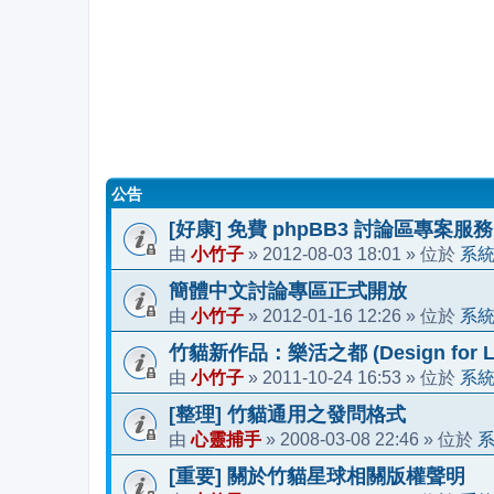
公告
[好康] 免費 phpBB3 討論區專案服務
小竹子
2012-08-03 18:01
系
由
»
» 位於
簡體中文討論專區正式開放
小竹子
2012-01-16 12:26
系
由
»
» 位於
竹貓新作品：樂活之都 (Design for Li
小竹子
2011-10-24 16:53
系
由
»
» 位於
[整理] 竹貓通用之發問格式
心靈捕手
2008-03-08 22:46
由
»
» 位於
[重要] 關於竹貓星球相關版權聲明