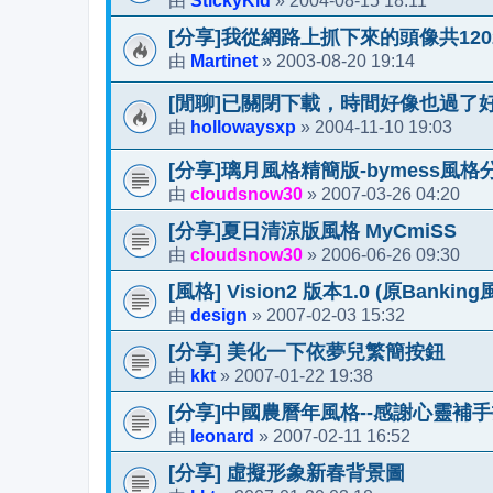
StickyKid
2004-08-15 18:11
由
»
[分享]我從網路上抓下來的頭像共120
Martinet
2003-08-20 19:14
由
»
[閒聊]已關閉下載，時間好像也過了
hollowaysxp
2004-11-10 19:03
由
»
[分享]璃月風格精簡版-bymess風格
cloudsnow30
2007-03-26 04:20
由
»
[分享]夏日清涼版風格 MyCmiSS
cloudsnow30
2006-06-26 09:30
由
»
[風格] Vision2 版本1.0 (原Bankin
design
2007-02-03 15:32
由
»
[分享] 美化一下依夢兒繁簡按鈕
kkt
2007-01-22 19:38
由
»
[分享]中國農曆年風格--感謝心靈補
leonard
2007-02-11 16:52
由
»
[分享] 虛擬形象新春背景圖