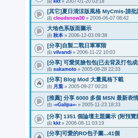
kkt
2007-01-20 03:18
由
»
[其它]夏日清涼版風格 MyCmis-請
cloudsnow30
2006-06-07 08:42
由
»
大地色系版面圖示
秋本
2006-12-03 09:38
由
»
[分享]自製二戰日軍軍階
vilvandi
2006-11-22 10:03
由
»
[分享] 可愛笑臉包包(已去背及打包成P
sakamoto
2005-08-28 22:33
由
»
[分享] Blog Mod 大量風格下載
月葉
2005-09-27 00:20
由
»
[推薦] 分享 6000 多個 MSN 最新表
-=Galipa=-
2005-11-23 18:33
由
»
[分享] 1351 個論壇主題圖示 (附預覽
kkt
2006-08-11 03:19
由
»
[分享]可愛的RO包子圖...41個