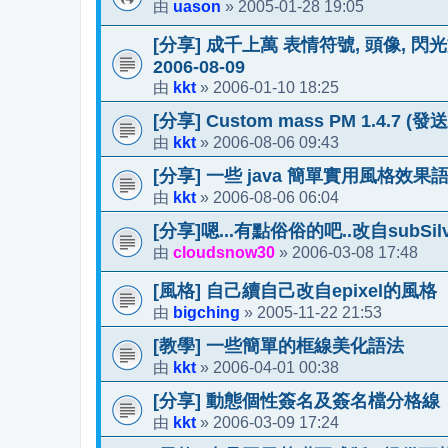
uason
2005-01-28 19:05
由
»
[分享] 成千上萬 表情符號, 頭像, 閃
2006-08-09
kkt
2006-01-10 18:25
由
»
[分享] Custom mass PM 1.4.
kkt
2006-08-06 09:43
由
»
[分享] 一些 java 簡單實用風格效果
kkt
2006-08-06 06:04
由
»
[分享]嗯...有點俗俗的吧..改自subSilve
cloudsnow30
2006-03-08 17:48
由
»
[風格] 自己續自己改自epixel的風格
bigching
2005-11-22 21:53
由
»
[教學] 一些簡單的框線美化語法
kkt
2006-04-01 00:38
由
»
[分享] 動態個性簽名及簽名檔分格線
kkt
2006-03-09 17:24
由
»