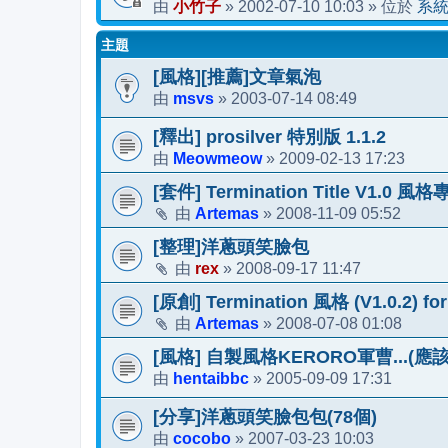
小竹子
2002-07-10 10:03
系
由
»
» 位於
主題
[風格][推薦]文章氣泡
msvs
2003-07-14 08:49
由
»
[釋出] prosilver 特別版 1.1.2
Meowmeow
2009-02-13 17:23
由
»
[套件] Termination Title V1.0
Artemas
2008-11-09 05:52
由
»
[整理]洋蔥頭笑臉包
rex
2008-09-17 11:47
由
»
[原創] Termination 風格 (V1.0.2) fo
Artemas
2008-07-08 01:08
由
»
[風格] 自製風格KERORO軍曹...
hentaibbc
2005-09-09 17:31
由
»
[分享]洋蔥頭笑臉包包(78個)
cocobo
2007-03-23 10:03
由
»