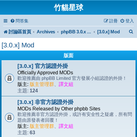
竹貓星球
問答集
註冊
登入
討論區首頁
Archives
[3.0.x] Mod
phpBB 3.0.x Forum Archive
[3.0.x] Mod
版面
[3.0.x] 官方認證外掛
Officially Approved MODs
歡迎推薦由 phpBB Limited 官方發展小組認證的外掛！
版主:
版主管理群
、
譯文組
124
主題:
[3.0.x] 非官方認證外掛
MODs Released by Other phpbb Sites
歡迎推薦非官方認證外掛，或許有安全性之疑慮，所有問
題由原發表者回覆！
版主:
版主管理群
、
譯文組
63
主題: