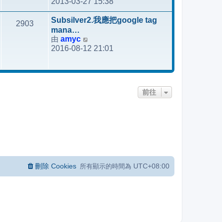
2013-03-27 15:38
視
最
Subsilver2.我應把google tag
2903
後
mana…
發
由
amyc
檢
表
2016-08-12 21:01
視
最
後
發
前往
表
刪除 Cookies
UTC+08:00
所有顯示的時間為