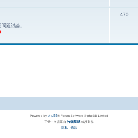
470
用問題討論。
)
phpBB
Powered by
® Forum Software © phpBB Limited
竹貓星球
正體中文語系由
維護製作
隱私
條款
|