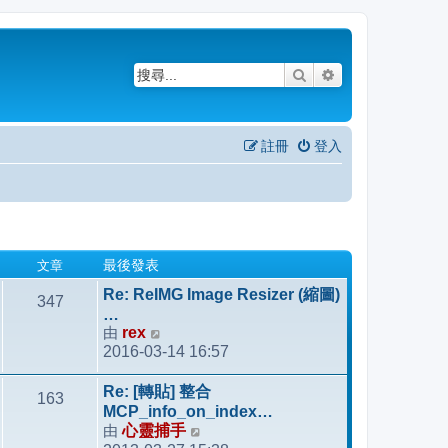
搜尋
進階搜尋
註冊
登入
文章
最後發表
Re: ReIMG Image Resizer (縮圖)
347
…
由
rex
檢
2016-03-14 16:57
視
最
Re: [轉貼] 整合
163
後
MCP_info_on_index…
發
由
心靈捕手
檢
表