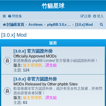
竹貓星球
問答集
註冊
登入
討論區首頁
Archives
[3.0.x] Mod
phpBB 3.0.x Forum Archive
[3.0.x] Mod
版面
[3.0.x] 官方認證外掛
Officially Approved MODs
歡迎推薦由 phpBB Limited 官方發展小組認證的外掛！
版主:
版主管理群
、
譯文組
124
主題:
[3.0.x] 非官方認證外掛
MODs Released by Other phpbb Sites
歡迎推薦非官方認證外掛，或許有安全性之疑慮，所有問
題由原發表者回覆！
版主:
版主管理群
、
譯文組
63
主題: