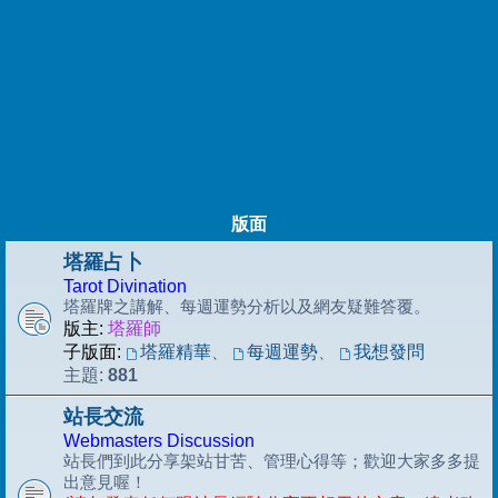
版面
塔羅占卜
Tarot Divination
塔羅牌之講解、每週運勢分析以及網友疑難答覆。
版主:
塔羅師
子版面:
塔羅精華
、
每週運勢
、
我想發問
881
主題:
站長交流
Webmasters Discussion
站長們到此分享架站甘苦、管理心得等；歡迎大家多多提
出意見喔！