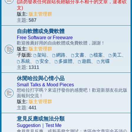
(請勿發表任何跟站長經驗分享不相干的文章，違者砍
文)
版主:
版主管理群
587
主題:
自由軟體或免費軟體
Free Software or Freeware
歡迎推薦好用的自由軟體或免費軟體，謝謝！
版主:
版主管理群
子版面:
架站
、
網路
、
文書
、
檔案
、
美工
、
系統
安全
多媒體
遊戲
光碟
、
、
、
、
1311
主題:
休閒哈拉與心情小品
Small Talks & Mood Pieces
想哈拉打字嗎？來這抒發你的感覺吧！歡迎新朋友在此版
面報到交流！
版主:
版主管理群
441
主題:
意見反應或無法分類
Suggestion｜Test Me
會員意見反應，或新手發文測試；本區內文章完全不須公