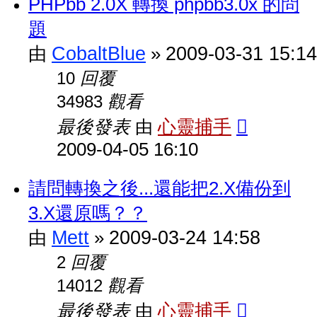
PHPbb 2.0X 轉換 phpbb3.0x 的問
題
CobaltBlue
2009-03-31 15:14
由
»
回覆
10
觀看
34983
最後發表
心靈捕手
由
2009-04-05 16:10
請問轉換之後...還能把2.X備份到
3.X還原嗎？？
Mett
2009-03-24 14:58
由
»
回覆
2
觀看
14012
最後發表
心靈捕手
由