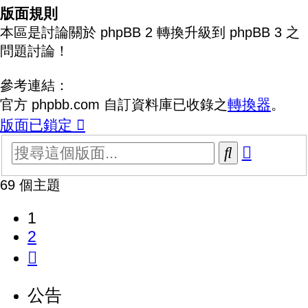
版面規則
本區是討論關於 phpBB 2 轉換升級到 phpBB 3 之
問題討論！
參考連結：
轉換器
官方 phpbb.com 自訂資料庫已收錄之
。
版面已鎖定
進
搜
階
尋
69 個主題
搜
尋
1
2
下
一
公告
頁