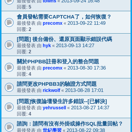
towns
2013-09-24 16:48
最後發表 由
«
5
回覆:
會員發帖需要CAPTCHA了，如何恢復？
precomx
2013-09-22 11:49
最後發表 由
«
2
回覆:
[問題] 後台備份、還原頁面顯示錯誤代碼
hyk
2013-09-13 14:27
最後發表 由
«
2
回覆:
關於PHPBB註冊和登入的整合問題
precomx
2013-08-30 17:36
最後發表 由
«
4
回覆:
請問更改PHPBB3的驗證方式問題
rickwolf
2013-08-28 17:01
最後發表 由
«
[問題]恢復論壇發生許多錯誤--[已解決]
yehrussell
2013-08-27 14:37
最後發表 由
«
4
回覆:
諮詢：請問有沒有外掛或操作SQL批量回帖？
世紀學習
2013-08-22 09:38
最後發表 由
«