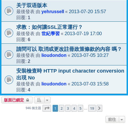
关于双语版本
yehrussell
2013-07-20 15:57
最後發表 由
«
1
回覆:
求教：如何讓SSL正常運行？
世紀學習
2013-07-19 17:00
最後發表 由
«
6
回覆:
請問可以 取消或更改註冊政策條款的內容 嗎？
lioudondon
2013-07-05 10:27
最後發表 由
«
2
回覆:
安裝檢查時 HTTP input character conversion
出現 No
lioudondon
2013-07-03 15:58
最後發表 由
«
4
回覆:
版面已鎖定
1
19
第
1
頁 (共
2
3
4
頁)
5
19
下一頁
…
946 個主題
前往