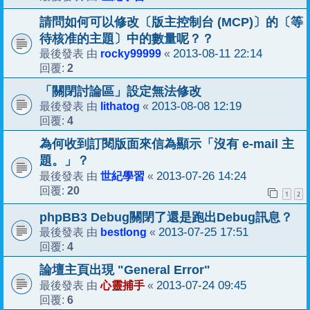
請問如何可以修改〔版主控制台 (MCP)〕的〔等
待核准的主題〕中的數量呢？？
rocky99999
2013-08-11 22:14
最後發表 由
«
2
回覆:
「關閉討論區」設定無法修改
lithatog
2013-08-08 12:19
最後發表 由
«
4
回覆:
為何收到訂閱版面來信為顯示「沒有 e-mail 主
題。」？
世紀學習
2013-07-26 14:24
最後發表 由
«
20
回覆:
1
2
phpBB3 Debug關閉了還是跑出Debug訊息？
bestlong
2013-07-25 17:51
最後發表 由
«
4
回覆:
論壇主頁出現 "General Error"
心靈捕手
2013-07-24 09:45
最後發表 由
«
6
回覆: