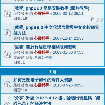
[教學] phpBB3 簡易安裝教學 (圖片教學)
心靈捕手
2008-02-18 08:51
最後發表 由
«
18
回覆:
1
2
[教學] phpBB 3 中文化語言檔與中文化按鈕安
裝方法
心靈捕手
2007-12-14 23:33
最後發表 由
«
[重要] 關於竹貓星球相關版權聲明
心靈捕手
2009-01-30 07:53
最後發表 由
«
系統公告區
發表於 位於
1
回覆:
主題
如何更改電子郵件的寄件人資訊
心靈捕手
2013-07-26 09:55
最後發表 由
«
14
回覆:
[分享] 升級 PHP 5.4.12 後，論壇出現亂碼（錯
誤訊息）的解決方法