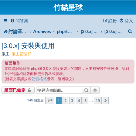
竹貓星球
問答集
註冊
登入
討論區首頁
Archives
phpBB 3.0.x Forum Archive
[3.0.x] Support
[3.0.x] 安裝與使用
[3.0.x] 安裝與使用
版主:
版主管理群
版面規則
本區是討論關於 phpBB 3.0.X 架設安裝上的問題，只要有安裝任何外掛，請到
外掛討論相關版面按照公告格式發表。
公告格式
(發表文章請按照
發表，違者砍文)
搜尋
進階搜尋
版面已鎖定
1
19
第
1
頁 (共
2
3
4
頁)
5
19
下一頁
…
946 個主題