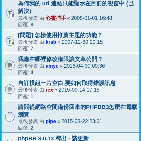
為何我的 url 連結只能顯示在目前的視窗中 (已
解決)
心靈捕手
2008-01-01 16:48
最後發表 由
«
8
回覆:
[問題] 怎樣使用推薦主題的功能？
krab
2007-12-30 20:15
最後發表 由
«
7
回覆:
我應在哪裡修改權限讓文章公開？
amyc
2016-04-30 09:36
最後發表 由
«
4
回覆:
自訂模組一片空白,要如何取得錯誤訊息
rex
2015-09-14 17:15
最後發表 由
«
1
回覆:
請問從網路空間備份回來的PHPBB3怎麼在電腦
瀏覽
pipe
2015-03-22 23:31
最後發表 由
«
2
回覆:
phpBB 3.0.13 釋出 - 請更新