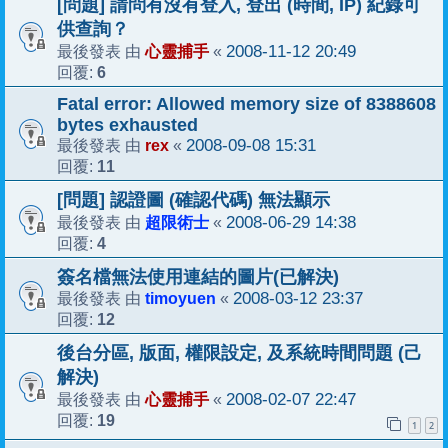
[問題] 請問有沒有登入, 登出 (時間, IP) 紀錄可
供查詢？
心靈捕手
2008-11-12 20:49
最後發表 由
«
6
回覆:
Fatal error: Allowed memory size of 8388608
bytes exhausted
rex
2008-09-08 15:31
最後發表 由
«
11
回覆:
[問題] 認證圖 (確認代碼) 無法顯示
超限術士
2008-06-29 14:38
最後發表 由
«
4
回覆:
簽名檔無法使用連結的圖片(已解決)
timoyuen
2008-03-12 23:37
最後發表 由
«
12
回覆:
後台分區, 版面, 權限設定, 及系統時間問題 (己
解決)
心靈捕手
2008-02-07 22:47
最後發表 由
«
19
回覆:
1
2