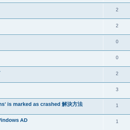
2
2
0
0
?
2
3
ns' is marked as crashed 解決方法
1
indows AD
1