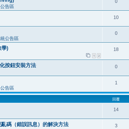
0
統公告區
10
0
系統公告區
教學)
18
1
2
中文化按鈕安裝方法
0
1
統公告區
回覆
14
論壇出現亂碼（錯誤訊息）的解決方法
3