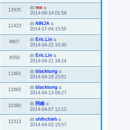
由
rex
12935
2014-09-14 01:59
由
NINJA
11423
2014-07-04 15:55
由
Eric.Lin
8807
2014-04-22 10:30
由
Eric.Lin
8550
2014-04-21 18:14
由
blacktung
11891
2014-04-18 23:01
由
blacktung
12865
2014-04-13 08:27
由
阿維
10380
2014-04-07 12:12
由
shihchieh
12313
2014-04-03 15:57