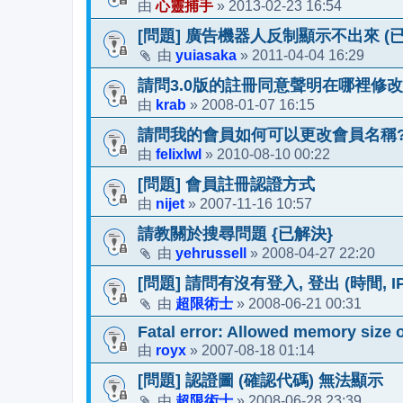
心靈捕手
2013-02-23 16:54
由
»
[問題] 廣告機器人反制顯示不出來 (
yuiasaka
2011-04-04 16:29
由
»
請問3.0版的註冊同意聲明在哪裡修
krab
2008-01-07 16:15
由
»
請問我的會員如何可以更改會員名稱
felixlwl
2010-08-10 00:22
由
»
[問題] 會員註冊認證方式
nijet
2007-11-16 10:57
由
»
請教關於搜尋問題 {已解決}
yehrussell
2008-04-27 22:20
由
»
[問題] 請問有沒有登入, 登出 (時間, 
超限術士
2008-06-21 00:31
由
»
Fatal error: Allowed memory size 
royx
2007-08-18 01:14
由
»
[問題] 認證圖 (確認代碼) 無法顯示
超限術士
2008-06-28 23:39
由
»