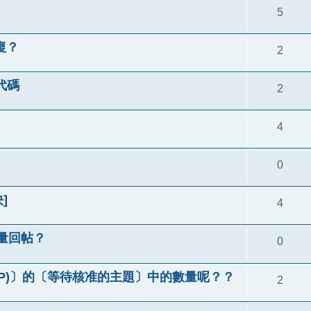
5
復？
2
代碼
2
4
0
]
4
量回帖？
0
CP)〕的〔等待核准的主題〕中的數量呢？？
2