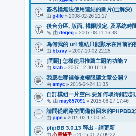
簽名檔無法使用連結的圖片(已解決)
g-life
2008-02-26 21:17
由
»
後台分區, 版面, 權限設定, 及系統時間
derjeq
2007-08-11 16:38
由
»
為何我的 url 連結只能顯示在目前的視
btxray
2007-10-02 22:28
由
»
[問題] 怎樣使用推薦主題的功能？
krab
2007-12-30 16:18
由
»
我應在哪裡修改權限讓文章公開？
amyc
2016-04-24 11:35
由
»
自訂模組一片空白,要如何取得錯誤訊
may857091
2015-08-27 17:46
由
»
請問從網路空間備份回來的PHPBB
pipe
2015-03-17 00:54
由
»
phpBB 3.0.13 釋出 - 請更新
心靈捕手
2015-01-27 09:32
由
»