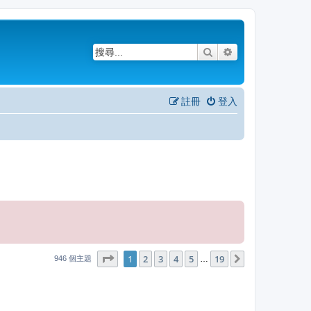
搜尋
進階搜尋
註冊
登入
1
19
第
1
頁 (共
2
3
4
頁)
5
19
下一頁
…
946 個主題