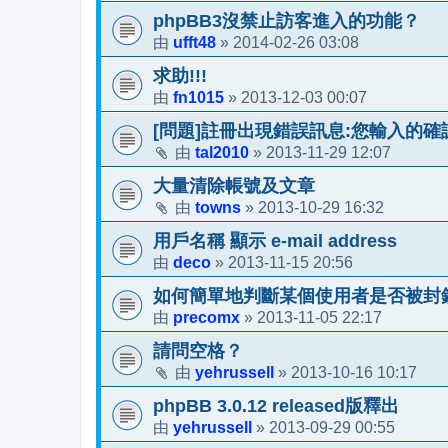
phpBB3沒禁止訪客進入的功能？
ufft48
2014-02-26 03:08
由
»
求助!!!
fn1015
2013-12-03 00:07
由
»
[問題]註冊出現錯誤訊息:您輸入的
tal2010
2013-11-29 12:07
由
»
大量清除帳號及文章
towns
2013-10-29 16:32
由
»
用戶名稱 顯示 e-mail address
deco
2013-11-15 20:56
由
»
如何簡單地判斷某個使用者是否被封
precomx
2013-11-05 22:17
由
»
請問空格？
yehrussell
2013-10-16 10:17
由
»
phpBB 3.0.12 released版釋出
yehrussell
2013-09-29 00:55
由
»