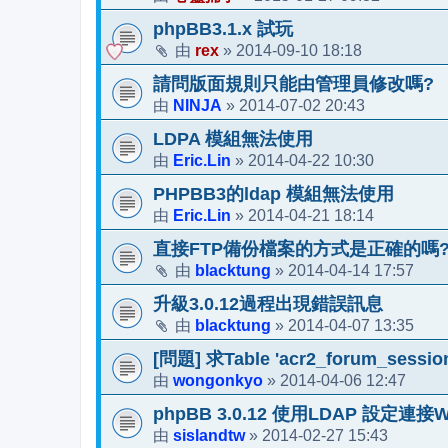
phpBB3.1.x 試玩
rex
2014-09-10 18:18
由
»
請問版面規則只能由管理員修改嗎?
NINJA
2014-07-02 20:43
由
»
LDPA 模組無法使用
Eric.Lin
2014-04-22 10:30
由
»
PHPBB3的ldap 模組無法使用
Eric.Lin
2014-04-21 18:14
由
»
直接FTP備份檔案的方式是正確的嗎
blacktung
2014-04-14 17:57
由
»
升級3.0.12過程出現錯誤訊息
blacktung
2014-04-07 13:35
由
»
[問題] 求Table 'acr2_forum_sessio
wongonkyo
2014-04-06 12:47
由
»
phpBB 3.0.12 使用LDAP 設定連接W
sislandtw
2014-02-27 15:43
由
»