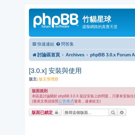
竹貓星球
虛擬網路的真實天堂
快速連結
問答集
討論區首頁
Archives
phpBB 3.0.x Forum A
[3.0.x] 安裝與使用
版主:
版主管理群
版面規則
本區是討論關於 phpBB 3.0.X 架設安裝上的問題，只要有
公告格式
(發表文章請按照
發表，違者砍文)
搜尋
進階
版面已鎖定