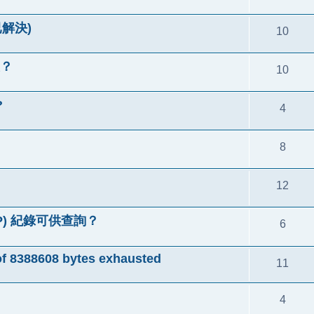
已解決)
10
改？
10
?
4
8
12
IP) 紀錄可供查詢？
6
of 8388608 bytes exhausted
11
4