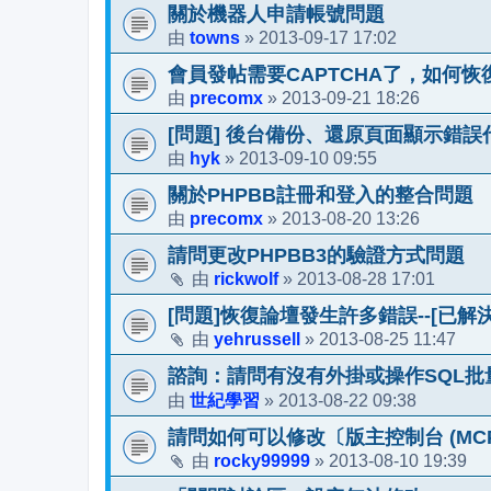
關於機器人申請帳號問題
towns
2013-09-17 17:02
由
»
會員發帖需要CAPTCHA了，如何恢
precomx
2013-09-21 18:26
由
»
[問題] 後台備份、還原頁面顯示錯誤
hyk
2013-09-10 09:55
由
»
關於PHPBB註冊和登入的整合問題
precomx
2013-08-20 13:26
由
»
請問更改PHPBB3的驗證方式問題
rickwolf
2013-08-28 17:01
由
»
[問題]恢復論壇發生許多錯誤--[已解決
yehrussell
2013-08-25 11:47
由
»
諮詢：請問有沒有外掛或操作SQL批
世紀學習
2013-08-22 09:38
由
»
請問如何可以修改〔版主控制台 (M
rocky99999
2013-08-10 19:39
由
»