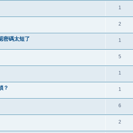
1
2
確認密碼太短了
1
5
1
鎖？
1
6
2