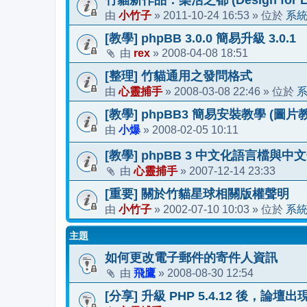
小竹子
2011-10-24 16:53
系
由
»
» 位於
[教學] phpBB 3.0.0 簡易升級 3.0.1
rex
2008-04-08 18:51
由
»
[整理] 竹貓通用之發問格式
心靈捕手
2008-03-08 22:46
由
»
» 位於
[教學] phpBB3 簡易安裝教學 (圖片
小爆
2008-02-05 10:11
由
»
[教學] phpBB 3 中文化語言檔與
心靈捕手
2007-12-14 23:33
由
»
[重要] 關於竹貓星球相關版權聲明
小竹子
2002-07-10 10:03
系
由
»
» 位於
主題
如何更改電子郵件的寄件人資訊
飛鷹
2008-08-30 12:54
由
»
[分享] 升級 PHP 5.4.12 後，