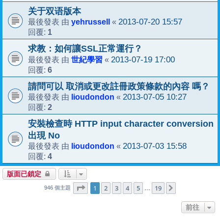
关于双语版本
yehrussell
2013-07-20 15:57
最後發表 由
«
1
回覆:
求教：如何讓SSL正常運行？
世紀學習
2013-07-19 17:00
最後發表 由
«
6
回覆:
請問可以 取消或更改註冊政策條款的內容 嗎？
lioudondon
2013-07-05 10:27
最後發表 由
«
2
回覆:
安裝檢查時 HTTP input character conversion
出現 No
lioudondon
2013-07-03 15:58
最後發表 由
«
4
回覆:
版面已鎖定
1
19
第
1
頁 (共
2
3
4
頁)
5
19
下一頁
…
946 個主題
前往