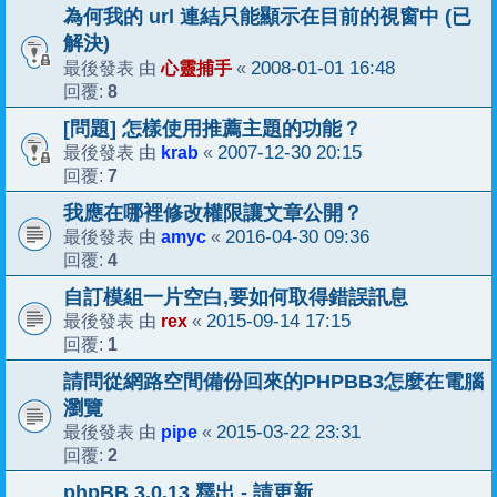
為何我的 url 連結只能顯示在目前的視窗中 (已
解決)
心靈捕手
2008-01-01 16:48
最後發表 由
«
8
回覆:
[問題] 怎樣使用推薦主題的功能？
krab
2007-12-30 20:15
最後發表 由
«
7
回覆:
我應在哪裡修改權限讓文章公開？
amyc
2016-04-30 09:36
最後發表 由
«
4
回覆:
自訂模組一片空白,要如何取得錯誤訊息
rex
2015-09-14 17:15
最後發表 由
«
1
回覆:
請問從網路空間備份回來的PHPBB3怎麼在電腦
瀏覽
pipe
2015-03-22 23:31
最後發表 由
«
2
回覆:
phpBB 3.0.13 釋出 - 請更新