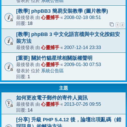
系統公告區
發表於 位於
[教學] phpBB3 簡易安裝教學 (圖片教學)
心靈捕手
2008-02-18 08:51
最後發表 由
«
18
回覆:
1
2
[教學] phpBB 3 中文化語言檔與中文化按鈕安
裝方法
心靈捕手
2007-12-14 23:33
最後發表 由
«
[重要] 關於竹貓星球相關版權聲明
心靈捕手
2009-01-30 07:53
最後發表 由
«
系統公告區
發表於 位於
1
回覆:
主題
如何更改電子郵件的寄件人資訊
心靈捕手
2013-07-26 09:55
最後發表 由
«
14
回覆:
[分享] 升級 PHP 5.4.12 後，論壇出現亂碼（錯
誤訊息）的解決方法