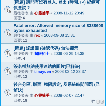
[問題] 請問有沒有登入, 登出 (時間, IP) 紀錄可
供查詢？
心靈捕手
2008-11-12 20:49
最後發表 由
«
6
回覆:
Fatal error: Allowed memory size of 8388608
bytes exhausted
rex
2008-09-08 15:31
最後發表 由
«
11
回覆:
[問題] 認證圖 (確認代碼) 無法顯示
超限術士
2008-06-29 14:38
最後發表 由
«
4
回覆:
簽名檔無法使用連結的圖片(已解決)
timoyuen
2008-03-12 23:37
最後發表 由
«
12
回覆:
後台分區, 版面, 權限設定, 及系統時間問題 (己
解決)
心靈捕手
2008-02-07 22:47
最後發表 由
«
19
回覆:
1
2