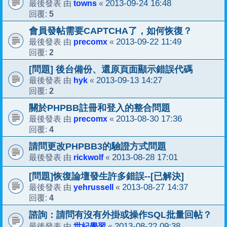
towns
2013-09-24 16:48
最後發表 由
«
5
回覆:
會員發帖需要CAPTCHA了，如何恢復？
precomx
2013-09-22 11:49
最後發表 由
«
2
回覆:
[問題] 後台備份、還原頁面顯示錯誤代碼
hyk
2013-09-13 14:27
最後發表 由
«
2
回覆:
關於PHPBB註冊和登入的整合問題
precomx
2013-08-30 17:36
最後發表 由
«
4
回覆:
請問更改PHPBB3的驗證方式問題
rickwolf
2013-08-28 17:01
最後發表 由
«
[問題]恢復論壇發生許多錯誤--[已解決]
yehrussell
2013-08-27 14:37
最後發表 由
«
4
回覆:
諮詢：請問有沒有外掛或操作SQL批量回帖？
世紀學習
2013-08-22 09:38
最後發表 由
«