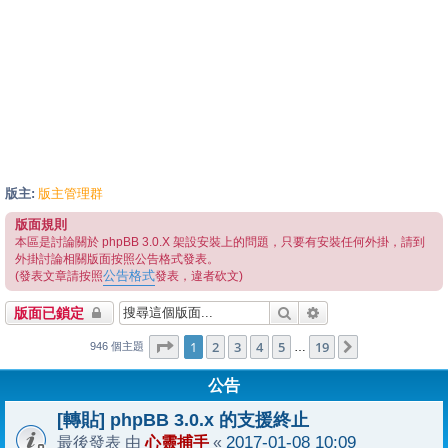
版主:
版主管理群
版面規則
本區是討論關於 phpBB 3.0.X 架設安裝上的問題，只要有安裝任何外掛，請到
外掛討論相關版面按照公告格式發表。
公告格式
(發表文章請按照
發表，違者砍文)
搜尋
進階搜尋
版面已鎖定
1
19
第
1
頁 (共
2
3
4
頁)
5
19
下一頁
…
946 個主題
公告
[轉貼] phpBB 3.0.x 的支援終止
心靈捕手
2017-01-08 10:09
最後發表 由
«