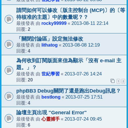
請問如何可以修改〔版主控制台 (MCP)〕的〔等
待核准的主題〕中的數量呢？？
rocky99999
2013-08-11 22:14
最後發表 由
«
2
回覆:
「關閉討論區」設定無法修改
lithatog
2013-08-08 12:19
最後發表 由
«
4
回覆:
為何收到訂閱版面來信為顯示「沒有 e-mail 主
題。」？
世紀學習
2013-07-26 14:24
最後發表 由
«
20
回覆:
1
2
phpBB3 Debug關閉了還是跑出Debug訊息？
bestlong
2013-07-25 17:51
最後發表 由
«
4
回覆:
論壇主頁出現 "General Error"
心靈捕手
2013-07-24 09:45
最後發表 由
«
6
回覆: