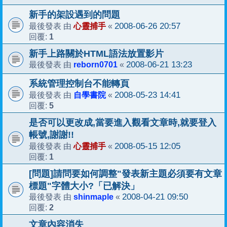
新手的架設遇到的問題
心靈捕手
2008-06-26 20:57
最後發表 由
«
1
回覆:
新手上路關於HTML語法放置影片
reborn0701
2008-06-21 13:23
最後發表 由
«
系統管理控制台不能轉頁
自學書院
2008-05-23 14:41
最後發表 由
«
5
回覆:
是否可以更改成,當要進入觀看文章時,就要登入
帳號,謝謝!!
心靈捕手
2008-05-15 12:05
最後發表 由
«
1
回覆:
[問題]請問要如何調整"發表新主題必須要有文章
標題"字體大小?「已解決」
shinmaple
2008-04-21 09:50
最後發表 由
«
2
回覆:
文章內容消失