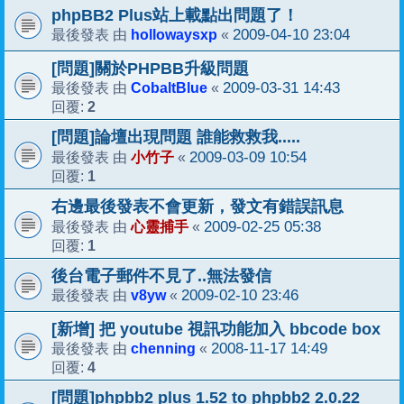
phpBB2 Plus站上載點出問題了！
hollowaysxp
2009-04-10 23:04
最後發表 由
«
[問題]關於PHPBB升級問題
CobaltBlue
2009-03-31 14:43
最後發表 由
«
2
回覆:
[問題]論壇出現問題 誰能救救我.....
小竹子
2009-03-09 10:54
最後發表 由
«
1
回覆:
右邊最後發表不會更新，發文有錯誤訊息
心靈捕手
2009-02-25 05:38
最後發表 由
«
1
回覆:
後台電子郵件不見了..無法發信
v8yw
2009-02-10 23:46
最後發表 由
«
[新增] 把 youtube 視訊功能加入 bbcode box
chenning
2008-11-17 14:49
最後發表 由
«
4
回覆:
[問題]phpbb2 plus 1.52 to phpbb2 2.0.22