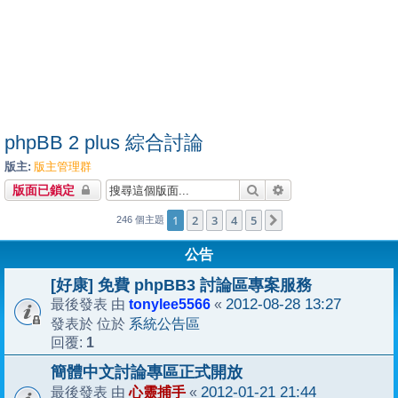
phpBB 2 plus 綜合討論
版主:
版主管理群
搜尋
進階搜尋
版面已鎖定
1
2
3
4
5
下一頁
246 個主題
公告
[好康] 免費 phpBB3 討論區專案服務
tonylee5566
2012-08-28 13:27
最後發表 由
«
系統公告區
發表於 位於
1
回覆:
簡體中文討論專區正式開放
心靈捕手
2012-01-21 21:44
最後發表 由
«