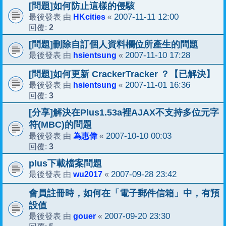
[問題]如何防止這樣的侵駭
HKcities
2007-11-11 12:00
最後發表 由
«
2
回覆:
[問題]刪除自訂個人資料欄位所產生的問題
hsientsung
2007-11-10 17:28
最後發表 由
«
[問題]如何更新 CrackerTracker ？【已解決】
hsientsung
2007-11-01 16:36
最後發表 由
«
3
回覆:
[分享]解決在Plus1.53a裡AJAX不支持多位元字
符(MBC)的問題
為惠偉
2007-10-10 00:03
最後發表 由
«
3
回覆:
plus下載檔案問題
wu2017
2007-09-28 23:42
最後發表 由
«
會員註冊時，如何在「電子郵件信箱」中，有預
設值
gouer
2007-09-20 23:30
最後發表 由
«