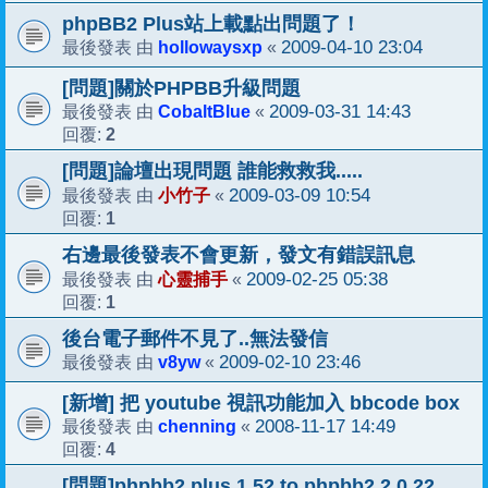
phpBB2 Plus站上載點出問題了！
hollowaysxp
2009-04-10 23:04
最後發表 由
«
[問題]關於PHPBB升級問題
CobaltBlue
2009-03-31 14:43
最後發表 由
«
2
回覆:
[問題]論壇出現問題 誰能救救我.....
小竹子
2009-03-09 10:54
最後發表 由
«
1
回覆:
右邊最後發表不會更新，發文有錯誤訊息
心靈捕手
2009-02-25 05:38
最後發表 由
«
1
回覆:
後台電子郵件不見了..無法發信
v8yw
2009-02-10 23:46
最後發表 由
«
[新增] 把 youtube 視訊功能加入 bbcode box
chenning
2008-11-17 14:49
最後發表 由
«
4
回覆:
[問題]phpbb2 plus 1.52 to phpbb2 2.0.22