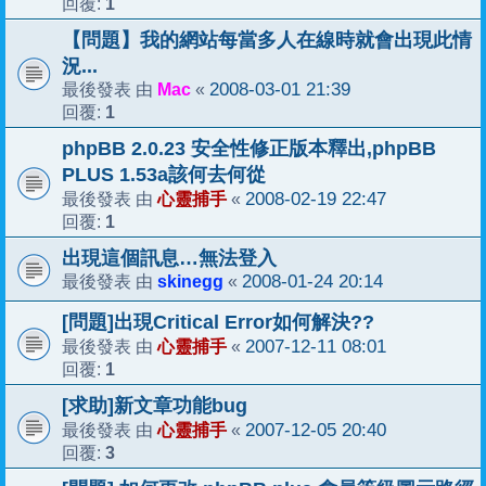
1
回覆:
【問題】我的網站每當多人在線時就會出現此情
況...
Mac
2008-03-01 21:39
最後發表 由
«
1
回覆:
phpBB 2.0.23 安全性修正版本釋出,phpBB
PLUS 1.53a該何去何從
心靈捕手
2008-02-19 22:47
最後發表 由
«
1
回覆:
出現這個訊息…無法登入
skinegg
2008-01-24 20:14
最後發表 由
«
[問題]出現Critical Error如何解決??
心靈捕手
2007-12-11 08:01
最後發表 由
«
1
回覆:
[求助]新文章功能bug
心靈捕手
2007-12-05 20:40
最後發表 由
«
3
回覆: