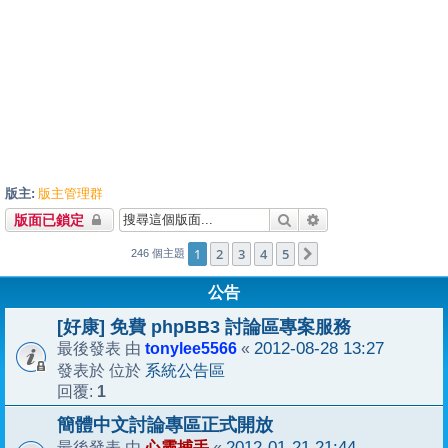
版主:
版主管理群
搜尋
進階搜尋
版面已鎖定
1
2
3
4
5
下一頁
246 個主題
公告
[好康] 免費 phpBB3 討論區專案服務
tonylee5566
2012-08-28 13:27
最後發表 由
«
系統公告區
發表於 位於
1
回覆:
簡體中文討論專區正式開放
心靈捕手
2012-01-21 21:44
最後發表 由
«