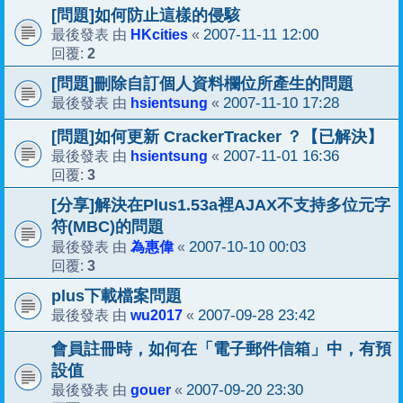
[問題]如何防止這樣的侵駭
HKcities
2007-11-11 12:00
最後發表 由
«
2
回覆:
[問題]刪除自訂個人資料欄位所產生的問題
hsientsung
2007-11-10 17:28
最後發表 由
«
[問題]如何更新 CrackerTracker ？【已解決】
hsientsung
2007-11-01 16:36
最後發表 由
«
3
回覆:
[分享]解決在Plus1.53a裡AJAX不支持多位元字
符(MBC)的問題
為惠偉
2007-10-10 00:03
最後發表 由
«
3
回覆:
plus下載檔案問題
wu2017
2007-09-28 23:42
最後發表 由
«
會員註冊時，如何在「電子郵件信箱」中，有預
設值
gouer
2007-09-20 23:30
最後發表 由
«