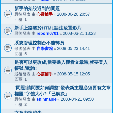
新手的架設遇到的問題
心靈捕手
2008-06-26 20:57
最後發表 由
«
1
回覆:
新手上路關於HTML語法放置影片
reborn0701
2008-06-21 13:23
最後發表 由
«
系統管理控制台不能轉頁
自學書院
2008-05-23 14:41
最後發表 由
«
5
回覆:
是否可以更改成,當要進入觀看文章時,就要登入
帳號,謝謝!!
心靈捕手
2008-05-15 12:05
最後發表 由
«
1
回覆:
[問題]請問要如何調整"發表新主題必須要有文章
標題"字體大小?「已解決」
shinmaple
2008-04-21 09:50
最後發表 由
«
2
回覆: