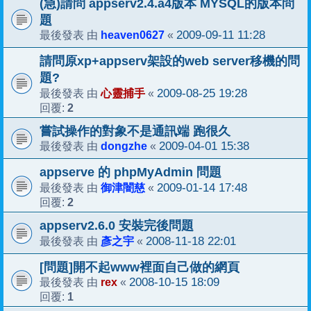
(急)請問 appserv2.4.a4版本 MYSQL的版本問
題
heaven0627
2009-09-11 11:28
最後發表 由
«
請問原xp+appserv架設的web server移機的問
題?
心靈捕手
2009-08-25 19:28
最後發表 由
«
2
回覆:
嘗試操作的對象不是通訊端 跑很久
dongzhe
2009-04-01 15:38
最後發表 由
«
appserve 的 phpMyAdmin 問題
御津闇慈
2009-01-14 17:48
最後發表 由
«
2
回覆:
appserv2.6.0 安裝完後問題
彥之宇
2008-11-18 22:01
最後發表 由
«
[問題]開不起www裡面自己做的網頁
rex
2008-10-15 18:09
最後發表 由
«
1
回覆: