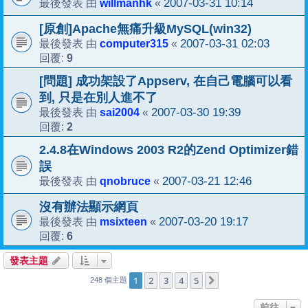
willmanhk
2007-03-31 10:14
最後發表 由
«
[原創]Apache無痛升級MySQL(win32)
computer315
2007-03-31 02:03
最後發表 由
«
9
回覆:
[問題] 成功架設了Appserv, 在自己電腦可以看
到, 只是在別人進不了
sai2004
2007-03-30 19:39
最後發表 由
«
2
回覆:
2.4.8在Windows 2003 R2的Zend Optimizer錯
誤
qnobruce
2007-03-21 12:46
最後發表 由
«
沒有辦法顯示網頁
msixteen
2007-03-20 19:17
最後發表 由
«
6
回覆:
發表主題
1
2
3
4
5
下一頁
248 個主題
前往