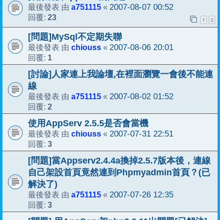
a751115
2007-08-07 00:52
最後發表 由
«
23
回覆:
1
2
[問題]MySql不定期失聯
chiouss
2007-08-06 20:01
最後發表 由
«
1
回覆:
[討論]人家連上我論壇,在裡面瀏覽一會後不能連
線
a751115
2007-08-02 01:52
最後發表 由
«
2
回覆:
使用AppServ 2.5.5是否會當機
chiouss
2007-07-31 22:51
最後發表 由
«
3
回覆:
[問題]當Appserv2.4.4a換掉2.5.7版本後，連線
自己架設首頁竟然連到Phpmyadmin首頁？(已
解決了)
a751115
2007-07-26 12:35
最後發表 由
«
3
回覆: