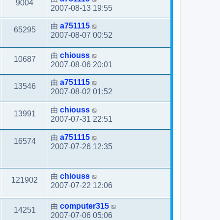
9004
2007-08-13 19:55
由
a751115
65295
2007-08-07 00:52
由
chiouss
10687
2007-08-06 20:01
由
a751115
13546
2007-08-02 01:52
由
chiouss
13991
2007-07-31 22:51
由
a751115
16574
2007-07-26 12:35
由
chiouss
121902
2007-07-22 12:06
由
computer315
14251
2007-07-06 05:06