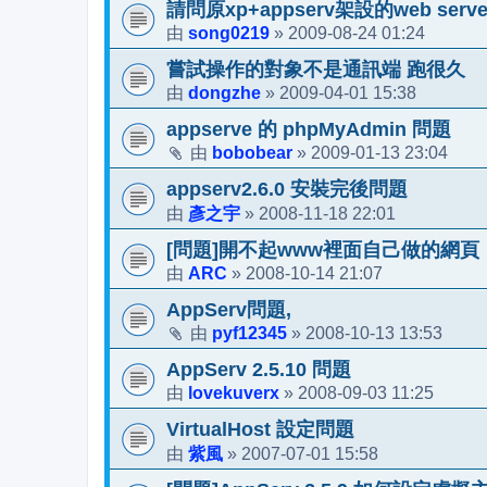
請問原xp+appserv架設的web ser
song0219
2009-08-24 01:24
由
»
嘗試操作的對象不是通訊端 跑很久
dongzhe
2009-04-01 15:38
由
»
appserve 的 phpMyAdmin 問題
bobobear
2009-01-13 23:04
由
»
appserv2.6.0 安裝完後問題
彥之宇
2008-11-18 22:01
由
»
[問題]開不起www裡面自己做的網頁
ARC
2008-10-14 21:07
由
»
AppServ問題,
pyf12345
2008-10-13 13:53
由
»
AppServ 2.5.10 問題
lovekuverx
2008-09-03 11:25
由
»
VirtualHost 設定問題
紫風
2007-07-01 15:58
由
»