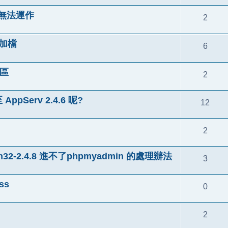
後會無法運作
2
附加檔
6
區
2
AppServ 2.4.6 呢?
12
2
n32-2.4.8 進不了phpmyadmin 的處理辦法
3
ss
0
2