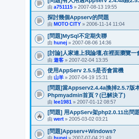
[問題]有人用過Appserv 2.4.4a跟2.
a751115
2007-08-13 19:55
由
»
探討幾個Appserv的問題
MOTO CITY
2006-11-14 11:04
由
»
[問題]MySql不定期失聯
hunej
2007-08-06 14:36
由
»
[討論]人家連上我論壇,在裡面瀏覽
遊客
2007-02-04 13:35
由
»
使用AppServ 2.5.5是否會當機
山羊
2007-04-19 15:31
由
»
[問題]當Appserv2.4.4a換掉2
Phpmyadmin首頁？(已解決了)
lee1981
2007-01-12 08:57
由
»
[問題] 用AppServ架php2.0.11出問
wert
2005-03-02 03:21
由
»
[問題]Appserv+Windows?
hunej
2007-07-04 21:49
由
»