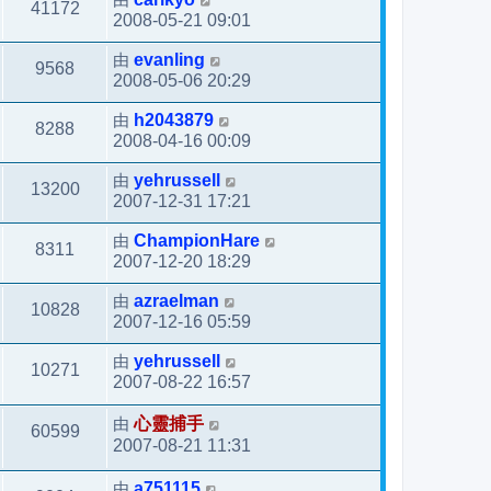
41172
2008-05-21 09:01
由
evanling
9568
2008-05-06 20:29
由
h2043879
8288
2008-04-16 00:09
由
yehrussell
13200
2007-12-31 17:21
由
ChampionHare
8311
2007-12-20 18:29
由
azraelman
10828
2007-12-16 05:59
由
yehrussell
10271
2007-08-22 16:57
由
心靈捕手
60599
2007-08-21 11:31
由
a751115