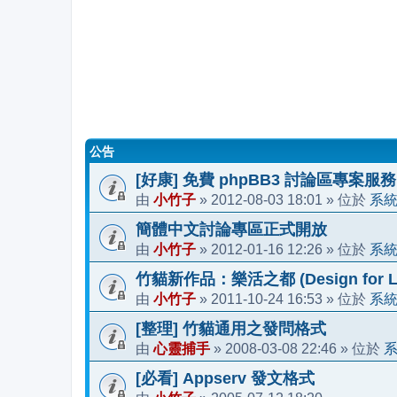
公告
[好康] 免費 phpBB3 討論區專案服務
小竹子
2012-08-03 18:01
系
由
»
» 位於
簡體中文討論專區正式開放
小竹子
2012-01-16 12:26
系
由
»
» 位於
竹貓新作品：樂活之都 (Design for Li
小竹子
2011-10-24 16:53
系
由
»
» 位於
[整理] 竹貓通用之發問格式
心靈捕手
2008-03-08 22:46
由
»
» 位於
[必看] Appserv 發文格式