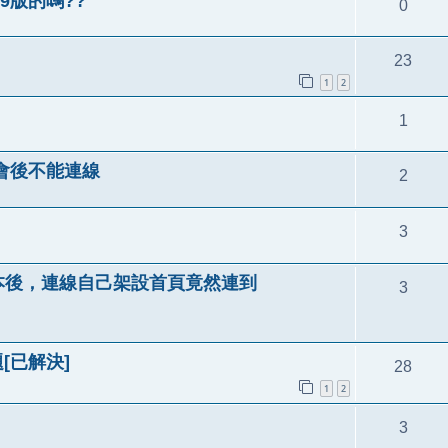
5.9版的嗎??
0
23
1
2
1
一會後不能連線
2
3
.5.7版本後，連線自己架設首頁竟然連到
3
題[已解決]
28
1
2
3