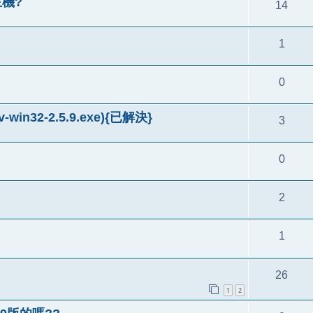
主機?
14
1
0
win32-2.5.9.exe){已解決}
3
0
2
1
26
1
2