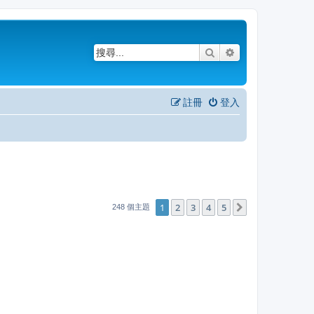
搜尋
進階搜尋
註冊
登入
1
2
3
4
5
下一頁
248 個主題