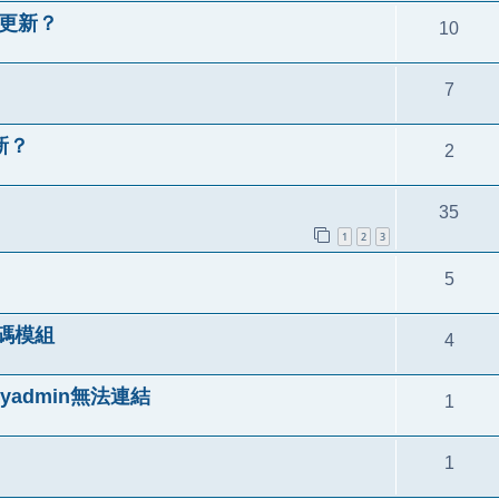
如何更新？
10
7
更新？
2
35
1
2
3
5
編碼模組
4
pmyadmin無法連結
1
1