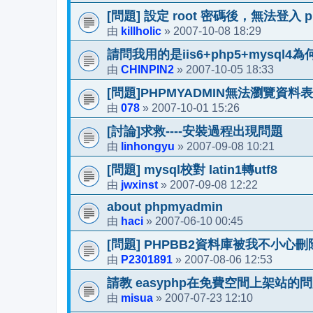
[問題] 設定 root 密碼後，無法登入 p
killholic
2007-10-08 18:29
由
»
請問我用的是iis6+php5+mysql
CHINPIN2
2007-10-05 18:33
由
»
[問題]PHPMYADMIN無法瀏覽資料表
078
2007-10-01 15:26
由
»
[討論]求救----安裝過程出現問題
linhongyu
2007-09-08 10:21
由
»
[問題] mysql校對 latin1轉utf8
jwxinst
2007-09-08 12:22
由
»
about phpmyadmin
haci
2007-06-10 00:45
由
»
[問題] PHPBB2資料庫被我不小心
P2301891
2007-08-06 12:53
由
»
請教 easyphp在免費空間上架站的
misua
2007-07-23 12:10
由
»