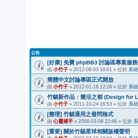
公告
[好康] 免費 phpBB3 討論區專案服務
小竹子
2012-08-03 18:01
系
由
»
» 位於
簡體中文討論專區正式開放
小竹子
2012-01-16 12:26
系
由
»
» 位於
竹貓新作品：樂活之都 (Design for Li
小竹子
2011-10-24 16:53
系
由
»
» 位於
[整理] 竹貓通用之發問格式
心靈捕手
2008-03-08 22:46
由
»
» 位於
[重要] 關於竹貓星球相關版權聲明