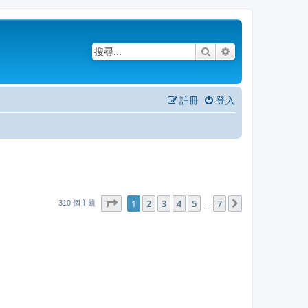
搜尋
進階搜尋
註冊
登入
1
7
第
1
頁 (共
2
3
頁)
4
5
7
下一頁
…
310 個主題