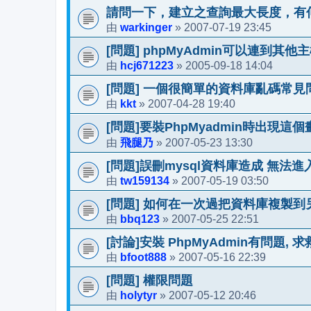
請問一下，建立之查詢最大長度，有
warkinger
2007-07-19 23:45
由
»
[問題] phpMyAdmin可以連到其他
hcj671223
2005-09-18 14:04
由
»
[問題] 一個很簡單的資料庫亂碼常見問
kkt
2007-04-28 19:40
由
»
[問題]要裝PhpMyadmin時出現這個
飛腿乃
2007-05-23 13:30
由
»
[問題]誤刪mysql資料庫造成 無法進入
tw159134
2007-05-19 03:50
由
»
[問題] 如何在一次過把資料庫複製到
bbq123
2007-05-25 22:51
由
»
[討論]安裝 PhpMyAdmin有問題, 求
bfoot888
2007-05-16 22:39
由
»
[問題] 權限問題
holytyr
2007-05-12 20:46
由
»