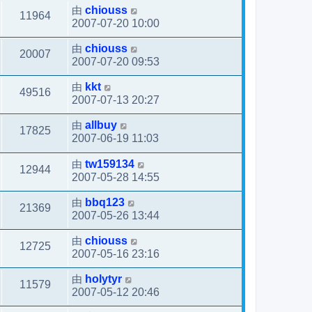
由
chiouss
11964
2007-07-20 10:00
由
chiouss
20007
2007-07-20 09:53
由
kkt
49516
2007-07-13 20:27
由
allbuy
17825
2007-06-19 11:03
由
tw159134
12944
2007-05-28 14:55
由
bbq123
21369
2007-05-26 13:44
由
chiouss
12725
2007-05-16 23:16
由
holytyr
11579
2007-05-12 20:46