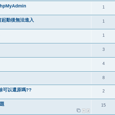
hpMyAdmin
1
4為何起動後無法進入
1
1
3
4
8
刪除可以還原嗎??
2
問題
15
1
2