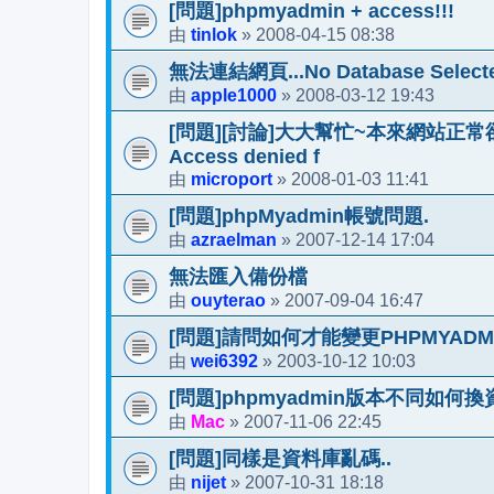
[問題]phpmyadmin + access!!!
tinlok
2008-04-15 08:38
由
»
無法連結網頁...No Database Select
apple1000
2008-03-12 19:43
由
»
[問題][討論]大大幫忙~本來網站正常卻出現錯
Access denied f
microport
2008-01-03 11:41
由
»
[問題]phpMyadmin帳號問題.
azraelman
2007-12-14 17:04
由
»
無法匯入備份檔
ouyterao
2007-09-04 16:47
由
»
[問題]請問如何才能變更PHPMYADMI
wei6392
2003-10-12 10:03
由
»
[問題]phpmyadmin版本不同如何換
Mac
2007-11-06 22:45
由
»
[問題]同樣是資料庫亂碼..
nijet
2007-10-31 18:18
由
»