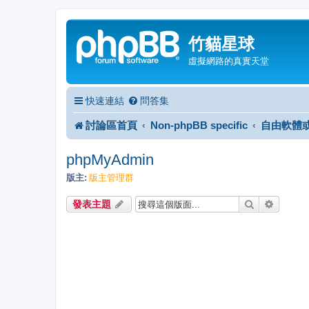
竹貓星球
虛擬網路的真實天堂
快速連結
問答集
討論區首頁
Non-phpBB specific
自由軟體
phpMyAdmin
版主:
版主管理群
搜尋
進階搜
發表主題