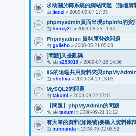
求助關於轉系統的網站問題（論壇資料my
jianzi
2009-09-07 17:33
由
»
phpmyadmin頁面出現phpinfo的資
henxy21
2009-08-25 11:40
由
»
Phpmyadmin 資料庫登錄問題
guileho
2008-05-21 05:08
由
»
[問題]又是亂碼
s255010
2009-07-18 14:36
由
»
IIS的遠端共用資料夾與phpMyAdmi
ohohya
2009-04-19 13:03
由
»
MySQL2的問題
takumi
2008-09-22 17:11
由
»
【問題】phpMyAdmin的問題
takumi
2008-09-21 11:12
由
»
有大筆的資料(如帳號)要匯入資料庫
sunpanda
2008-09-02 08:52
由
»