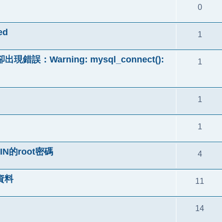
0
ed
1
誤：Warning: mysql_connect():
1
1
1
N的root密碼
4
資料
11
14