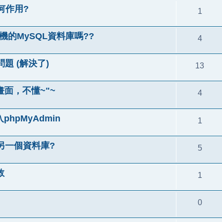
何作用?
1
主機的MySQL資料庫嗎??
4
題 (解決了)
13
畫面，不懂~"~
4
phpMyAdmin
1
另一個資料庫?
5
救
1
0