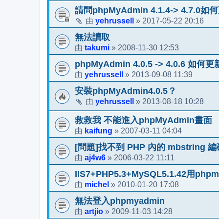
請問phpMyAdmin 4.1.4-> 4.7.0
yehrussell
2017-05-22 20:16
由
»
無法讀取
takumi
2008-11-30 12:53
由
»
phpMyAdmin 4.0.5 -> 4.0.6 如何
yehrussell
2013-09-08 11:39
由
»
安裝phpMyAdmin4.0.5？
yehrussell
2013-08-18 10:28
由
»
救救我 不能進入phpMyAdmin畫面
kaifung
2007-03-11 04:04
由
»
[問題]找不到 PHP 內的 mbstring 
aj4w6
2006-03-22 11:11
由
»
IIS7+PHP5.3+MySQL5.1.42用ph
michel
2010-01-20 17:08
由
»
無法登入phpmyadmin
artjio
2009-11-03 14:28
由
»