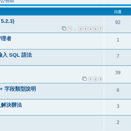
統公告區
回覆
.2.3)
92
1
3
4
5
6
7
…
 管理者
1
輸入 SQL 語法
7
39
1
2
3
 + 字段類型說明
6
登入解決辦法
3
2