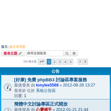
版主:
版主管理群
搜尋
進階搜尋
發表主題
1
7
第
1
頁 (共
2
3
頁)
4
5
7
下一頁
…
310 個主題
公告
[好康] 免費 phpBB3 討論區專案服務
tonylee5566
2012-08-28 13:27
最後發表 由
«
系統公告區
發表於 位於
1
回覆:
簡體中文討論專區正式開放
心靈捕手
2012-01-21 21:44
最後發表 由
«