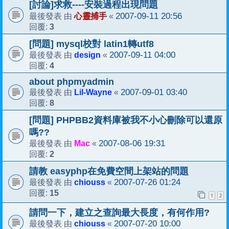
[討論]求救----安裝過程出現問題
心靈捕手
2007-09-11 20:56
最後發表 由
«
3
回覆:
[問題] mysql校對 latin1轉utf8
design
2007-09-11 04:00
最後發表 由
«
4
回覆:
about phpmyadmin
Lil-Wayne
2007-09-01 03:40
最後發表 由
«
8
回覆:
[問題] PHPBB2資料庫被我不小心刪除可以還原
嗎??
Mac
2007-08-06 19:31
最後發表 由
«
2
回覆:
請教 easyphp在免費空間上架站的問題
chiouss
2007-07-26 01:24
最後發表 由
«
15
回覆:
1
2
請問一下，建立之查詢最大長度，有何作用?
chiouss
2007-07-20 10:00
最後發表 由
«