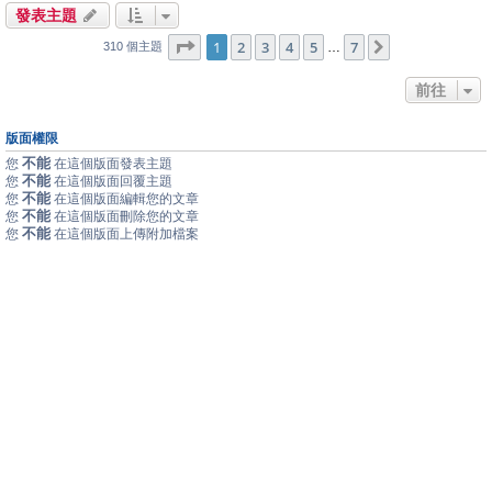
發表主題
1
7
第
1
頁 (共
2
3
頁)
4
5
7
下一頁
…
310 個主題
前往
版面權限
不能
您
在這個版面發表主題
不能
您
在這個版面回覆主題
不能
您
在這個版面編輯您的文章
不能
您
在這個版面刪除您的文章
不能
您
在這個版面上傳附加檔案