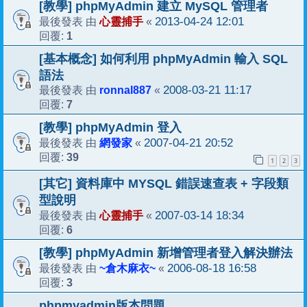
[教學] phpMyAdmin 建立 MySQL 管理者
心靈捕手
2013-04-24 12:01
最後發表 由
«
1
回覆:
[基本概念] 如何利用 phpMyAdmin 輸入 SQL
語法
ronnal887
2008-03-21 11:17
最後發表 由
«
7
回覆:
[教學] phpMyAdmin 登入
網發家
2007-04-21 20:52
最後發表 由
«
39
回覆:
1
2
3
[其它] 資料庫中 MYSQL 錯誤速查表 + 字段類
型說明
心靈捕手
2007-03-14 18:34
最後發表 由
«
6
回覆:
[教學] phpMyAdmin 新增管理者登入解決辦法
~倉木麻衣~
2006-08-18 16:58
最後發表 由
«
3
回覆:
phpmyadmin版本問題