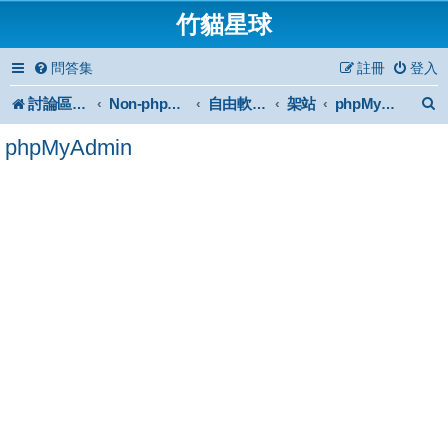
竹貓星球
問答集
註冊
登入
討論區首頁
架站
Non-phpBB specific
自由軟體或免費軟體
phpMyAdmin
phpMyAdmin