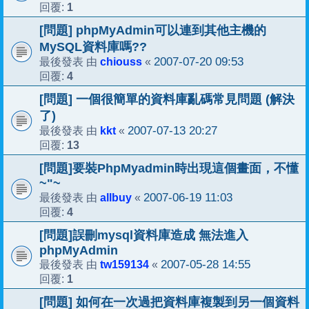
1
回覆:
[問題] phpMyAdmin可以連到其他主機的
MySQL資料庫嗎??
chiouss
2007-07-20 09:53
最後發表 由
«
4
回覆:
[問題] 一個很簡單的資料庫亂碼常見問題 (解決
了)
kkt
2007-07-13 20:27
最後發表 由
«
13
回覆:
[問題]要裝PhpMyadmin時出現這個畫面，不懂
~"~
allbuy
2007-06-19 11:03
最後發表 由
«
4
回覆:
[問題]誤刪mysql資料庫造成 無法進入
phpMyAdmin
tw159134
2007-05-28 14:55
最後發表 由
«
1
回覆:
[問題] 如何在一次過把資料庫複製到另一個資料