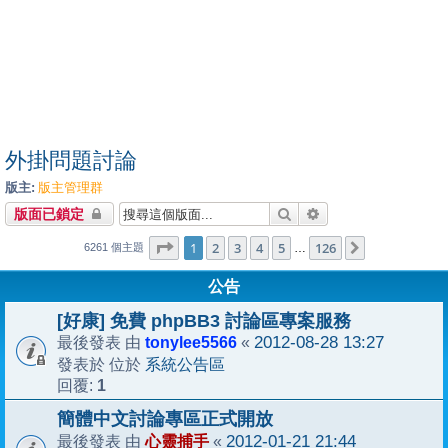
外掛問題討論
版主:
版主管理群
搜尋
進階搜尋
版面已鎖定
1
126
第
1
頁 (共
2
3
4
頁)
5
126
下一頁
…
6261 個主題
公告
[好康] 免費 phpBB3 討論區專案服務
tonylee5566
2012-08-28 13:27
最後發表 由
«
系統公告區
發表於 位於
1
回覆:
簡體中文討論專區正式開放
心靈捕手
2012-01-21 21:44
最後發表 由
«