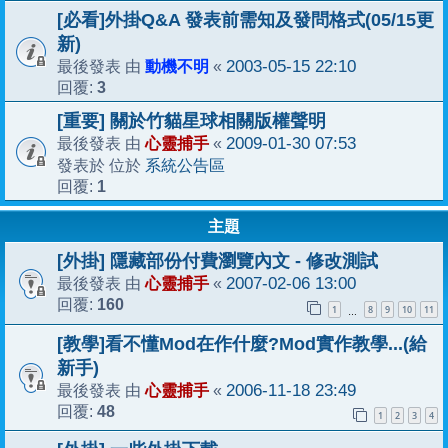
[必看]外掛Q&A 發表前需知及發問格式(05/15更
新)
動機不明
2003-05-15 22:10
最後發表 由
«
3
回覆:
[重要] 關於竹貓星球相關版權聲明
心靈捕手
2009-01-30 07:53
最後發表 由
«
系統公告區
發表於 位於
1
回覆:
主題
[外掛] 隱藏部份付費瀏覽內文 - 修改測試
心靈捕手
2007-02-06 13:00
最後發表 由
«
160
回覆:
1
8
9
10
11
…
[教學]看不懂Mod在作什麼?Mod實作教學...(給
新手)
心靈捕手
2006-11-18 23:49
最後發表 由
«
48
回覆:
1
2
3
4