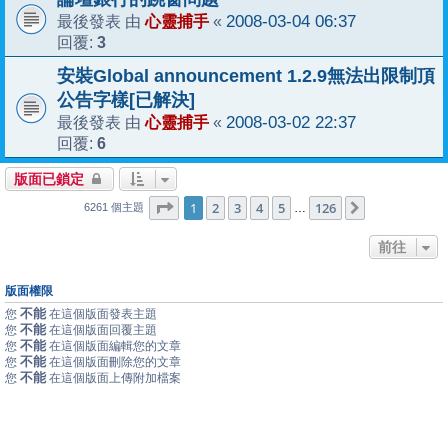
心靈捕手
2008-03-04 06:37
最後發表 由
«
3
回覆:
安裝Global announcement 1.2.9無法出限制頂
公告字樣[已解決]
心靈捕手
2008-03-02 22:37
最後發表 由
«
6
回覆:
版面已鎖定
1
126
第
1
頁 (共
2
3
4
頁)
5
126
下一頁
…
6261 個主題
前往
版面權限
不能
您
在這個版面發表主題
不能
您
在這個版面回覆主題
不能
您
在這個版面編輯您的文章
不能
您
在這個版面刪除您的文章
不能
您
在這個版面上傳附加檔案