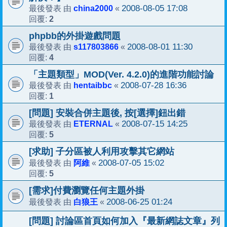
china2000
2008-08-05 17:08
最後發表 由
«
2
回覆:
phpbb的外掛遊戲問題
s117803866
2008-08-01 11:30
最後發表 由
«
4
回覆:
「主題類型」MOD(Ver. 4.2.0)的進階功能討論
hentaibbc
2008-07-28 16:36
最後發表 由
«
1
回覆:
[問題] 安裝合併主題後, 按[選擇]鈕出錯
ETERNAL
2008-07-15 14:25
最後發表 由
«
5
回覆:
[求助] 子分區被人利用攻擊其它網站
阿維
2008-07-05 15:02
最後發表 由
«
5
回覆:
[需求]付費瀏覽任何主題外掛
白狼王
2008-06-25 01:24
最後發表 由
«
[問題] 討論區首頁如何加入『最新網誌文章』列