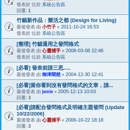
系統公告區
發表於 位於
1
回覆:
竹貓新作品：樂活之都 (Design for Living)
小竹子
2011-10-24 16:53
最後發表 由
«
系統公告區
發表於 位於
[整理] 竹貓通用之發問格式
心靈捕手
2008-03-08 22:46
最後發表 由
«
系統公告區
發表於 位於
[必看] 發表前請三思.....
御津闇慈
2004-12-30 12:41
最後發表 由
«
[必看]當你看到沒有發問格式的文章，請...
jwxie
2005-12-13 10:03
最後發表 由
«
3
回覆:
[必看]請配合發問格式及明確主題發問 (Update
10/22/2006)
心靈捕手
2006-10-22 18:18
最後發表 由
«
3
回覆: