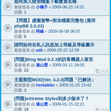
如何加入附加檔案下載會員名稱
小梅子
2009-06-25 14:51
最後發表 由
«
1
回覆:
【問題】虛擬貨幣+附加檔案完整包 (適用
phpBB 2.0.23)
阿維
2009-06-08 06:07
最後發表 由
«
8
回覆:
請問如何在私人訊息加上等級及等級圖示
adii
2009-03-22 12:59
最後發表 由
«
[問題]Blog Mod 0.2.3的訪客機器人留言
過山雲
2009-03-11 18:05
最後發表 由
«
22
回覆:
1
2
主題類型MOD(Ver. 4.2.0)問題「已解決」
hentaibbc
2009-01-25 23:43
最後發表 由
«
3
回覆:
[問題]eXtreme Styles到多少版本了？
過山雲
2009-01-15 22:21
最後發表 由
«
19
回覆:
1
2