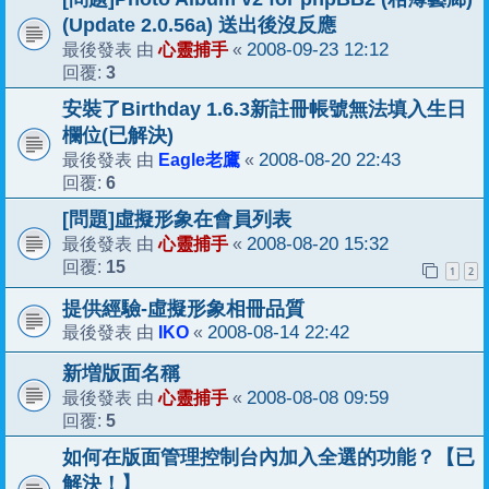
(Update 2.0.56a) 送出後沒反應
心靈捕手
2008-09-23 12:12
最後發表 由
«
3
回覆:
安裝了Birthday 1.6.3新註冊帳號無法填入生日
欄位(已解決)
Eagle老鷹
2008-08-20 22:43
最後發表 由
«
6
回覆:
[問題]虛擬形象在會員列表
心靈捕手
2008-08-20 15:32
最後發表 由
«
15
回覆:
1
2
提供經驗-虛擬形象相冊品質
IKO
2008-08-14 22:42
最後發表 由
«
新増版面名稱
心靈捕手
2008-08-08 09:59
最後發表 由
«
5
回覆:
如何在版面管理控制台內加入全選的功能？【已
解決！】