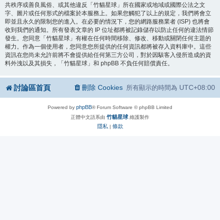
共秩序或善良風俗、或其他違反「竹貓星球」所在國家或地域或國際公法之文
字、圖片或任何形式的檔案於本服務上。如果您觸犯了以上的規定，我們將會立
即並且永久的限制您的進入。在必要的情況下，您的網路服務業者 (ISP) 也將會
收到我們的通知。所有發表文章的 IP 位址都將被記錄儲存以防止任何的違法情節
發生。您同意「竹貓星球」有權在任何時間移除、修改、移動或關閉任何主題的
權力。作為一個使用者，您同意您所提供的任何資訊都將被存入資料庫中。這些
資訊在您尚未允許前將不會提供給任何第三方公司，對於因駭客入侵所造成的資
料外洩以及其損失，「竹貓星球」和 phpBB 不負任何賠償責任。
討論區首頁
刪除 Cookies
UTC+08:00
所有顯示的時間為
phpBB
Powered by
® Forum Software © phpBB Limited
竹貓星球
正體中文語系由
維護製作
隱私
條款
|