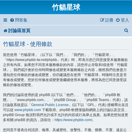
竹貓星球
問答集
註冊
登入
討論區首頁
竹貓星球 - 使用條款
當您使用「竹貓星球」（以下以「我們」、「我們的」、「竹貓星球」、
「https://www.phpbb-tw.net/phpbb」代表）時，即表示您已同意接受本服務條款
之所有內容。如果您不同意本服務條款的內容，請您停止存取和/或使用「竹貓星
球」。我們或許會於任何時間修改或變更本服務條款之內容，雖然我們也會盡力
通知您任何條款的修改或變更，但仍建議您在使用「竹貓星球」時隨時注意是否
有修改或變更。您於任何修改或變更後繼續使用本服務，將視為您已同意接受該
條款的修改或變更。
我們的討論區使用的是 phpBB (以下以「他們」、「他們的」、「phpBB 軟
體」、「www.phpbb.com」、「phpBB Group」、「phpBB Teams」代表)，該
討論版系統是以「
General Public License
」(以下以「GPL」代表) 授權釋出並且
可以從
www.phpbb.com
下載取得。phpBB 軟體僅協助網路上的討論以及交流，
phpBB Group 無須對我們允許或不允許的內容或行為舉止負責。如果您想知道更
多有關 phpBB 的資訊，請前往：
https://www.phpbb.com/
。
您同意不發表任何誹謗、侮辱、具威脅性、攻擊性、不雅、猥褻、不實、違反公