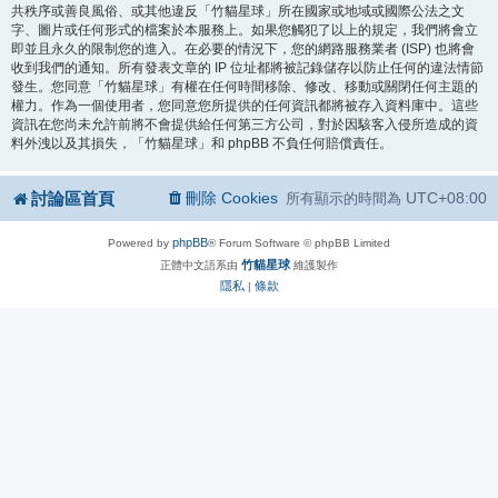
共秩序或善良風俗、或其他違反「竹貓星球」所在國家或地域或國際公法之文
字、圖片或任何形式的檔案於本服務上。如果您觸犯了以上的規定，我們將會立
即並且永久的限制您的進入。在必要的情況下，您的網路服務業者 (ISP) 也將會
收到我們的通知。所有發表文章的 IP 位址都將被記錄儲存以防止任何的違法情節
發生。您同意「竹貓星球」有權在任何時間移除、修改、移動或關閉任何主題的
權力。作為一個使用者，您同意您所提供的任何資訊都將被存入資料庫中。這些
資訊在您尚未允許前將不會提供給任何第三方公司，對於因駭客入侵所造成的資
料外洩以及其損失，「竹貓星球」和 phpBB 不負任何賠償責任。
討論區首頁
刪除 Cookies
UTC+08:00
所有顯示的時間為
phpBB
Powered by
® Forum Software © phpBB Limited
竹貓星球
正體中文語系由
維護製作
隱私
條款
|