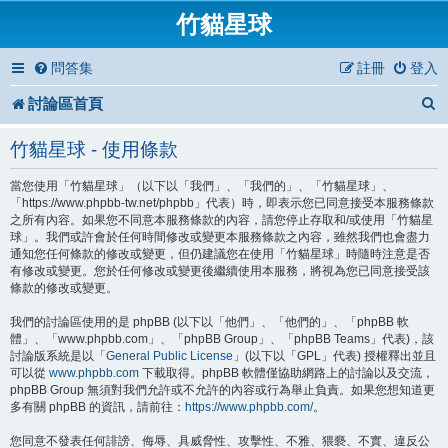
竹貓星球
問答集
註冊
登入
討論區首頁
竹貓星球 - 使用條款
當您使用「竹貓星球」（以下以「我們」、「我們的」、「竹貓星球」、
「https://www.phpbb-tw.net/phpbb」代表）時，即表示您已同意接受本服務條款
之所有內容。如果您不同意本服務條款的內容，請您停止存取和/或使用「竹貓星
球」。我們或許會於任何時間修改或變更本服務條款之內容，雖然我們也會盡力
通知您任何條款的修改或變更，但仍建議您在使用「竹貓星球」時隨時注意是否
有修改或變更。您於任何修改或變更後繼續使用本服務，將視為您已同意接受該
條款的修改或變更。
我們的討論區使用的是 phpBB (以下以「他們」、「他們的」、「phpBB 軟
體」、「www.phpbb.com」、「phpBB Group」、「phpBB Teams」代表)，該
討論版系統是以「
General Public License
」(以下以「GPL」代表) 授權釋出並且
可以從
www.phpbb.com
下載取得。phpBB 軟體僅協助網路上的討論以及交流，
phpBB Group 無須對我們允許或不允許的內容或行為舉止負責。如果您想知道更
多有關 phpBB 的資訊，請前往：
https://www.phpbb.com/
。
您同意不發表任何誹謗、侮辱、具威脅性、攻擊性、不雅、猥褻、不實、違反公