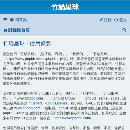
竹貓星球
問答集
註冊
登入
討論區首頁
竹貓星球 - 使用條款
當您使用「竹貓星球」（以下以「我們」、「我們的」、「竹貓星球」、
「https://www.phpbb-tw.net/phpbb」代表）時，即表示您已同意接受本服務條款
之所有內容。如果您不同意本服務條款的內容，請您停止存取和/或使用「竹貓星
球」。我們或許會於任何時間修改或變更本服務條款之內容，雖然我們也會盡力
通知您任何條款的修改或變更，但仍建議您在使用「竹貓星球」時隨時注意是否
有修改或變更。您於任何修改或變更後繼續使用本服務，將視為您已同意接受該
條款的修改或變更。
我們的討論區使用的是 phpBB (以下以「他們」、「他們的」、「phpBB 軟
體」、「www.phpbb.com」、「phpBB Group」、「phpBB Teams」代表)，該
討論版系統是以「
General Public License
」(以下以「GPL」代表) 授權釋出並且
可以從
www.phpbb.com
下載取得。phpBB 軟體僅協助網路上的討論以及交流，
phpBB Group 無須對我們允許或不允許的內容或行為舉止負責。如果您想知道更
多有關 phpBB 的資訊，請前往：
https://www.phpbb.com/
。
您同意不發表任何誹謗、侮辱、具威脅性、攻擊性、不雅、猥褻、不實、違反公