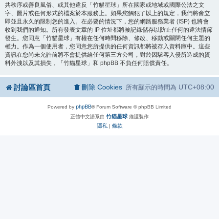
共秩序或善良風俗、或其他違反「竹貓星球」所在國家或地域或國際公法之文
字、圖片或任何形式的檔案於本服務上。如果您觸犯了以上的規定，我們將會立
即並且永久的限制您的進入。在必要的情況下，您的網路服務業者 (ISP) 也將會
收到我們的通知。所有發表文章的 IP 位址都將被記錄儲存以防止任何的違法情節
發生。您同意「竹貓星球」有權在任何時間移除、修改、移動或關閉任何主題的
權力。作為一個使用者，您同意您所提供的任何資訊都將被存入資料庫中。這些
資訊在您尚未允許前將不會提供給任何第三方公司，對於因駭客入侵所造成的資
料外洩以及其損失，「竹貓星球」和 phpBB 不負任何賠償責任。
討論區首頁
刪除 Cookies
UTC+08:00
所有顯示的時間為
phpBB
Powered by
® Forum Software © phpBB Limited
竹貓星球
正體中文語系由
維護製作
隱私
條款
|