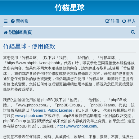
竹貓星球
問答集
註冊
登入
討論區首頁
竹貓星球 - 使用條款
當您使用「竹貓星球」（以下以「我們」、「我們的」、「竹貓星球」、
「https://www.phpbb-tw.net/phpbb」代表）時，即表示您已同意接受本服務條款
之所有內容。如果您不同意本服務條款的內容，請您停止存取和/或使用「竹貓星
球」。我們或許會於任何時間修改或變更本服務條款之內容，雖然我們也會盡力
通知您任何條款的修改或變更，但仍建議您在使用「竹貓星球」時隨時注意是否
有修改或變更。您於任何修改或變更後繼續使用本服務，將視為您已同意接受該
條款的修改或變更。
我們的討論區使用的是 phpBB (以下以「他們」、「他們的」、「phpBB 軟
體」、「www.phpbb.com」、「phpBB Group」、「phpBB Teams」代表)，該
討論版系統是以「
General Public License
」(以下以「GPL」代表) 授權釋出並且
可以從
www.phpbb.com
下載取得。phpBB 軟體僅協助網路上的討論以及交流，
phpBB Group 無須對我們允許或不允許的內容或行為舉止負責。如果您想知道更
多有關 phpBB 的資訊，請前往：
https://www.phpbb.com/
。
您同意不發表任何誹謗、侮辱、具威脅性、攻擊性、不雅、猥褻、不實、違反公