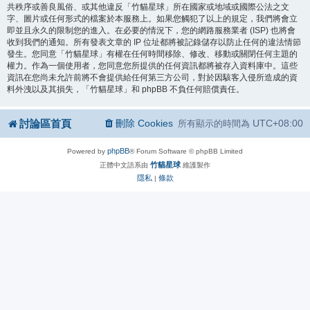
共秩序或善良風俗、或其他違反「竹貓星球」所在國家或地域或國際公法之文
字、圖片或任何形式的檔案於本服務上。如果您觸犯了以上的規定，我們將會立
即並且永久的限制您的進入。在必要的情況下，您的網路服務業者 (ISP) 也將會
收到我們的通知。所有發表文章的 IP 位址都將被記錄儲存以防止任何的違法情節
發生。您同意「竹貓星球」有權在任何時間移除、修改、移動或關閉任何主題的
權力。作為一個使用者，您同意您所提供的任何資訊都將被存入資料庫中。這些
資訊在您尚未允許前將不會提供給任何第三方公司，對於因駭客入侵所造成的資
料外洩以及其損失，「竹貓星球」和 phpBB 不負任何賠償責任。
討論區首頁
刪除 Cookies
UTC+08:00
所有顯示的時間為
phpBB
Powered by
® Forum Software © phpBB Limited
竹貓星球
正體中文語系由
維護製作
隱私
條款
|