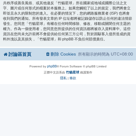
共秩序或善良風俗、或其他違反「竹貓星球」所在國家或地域或國際公法之文
字、圖片或任何形式的檔案於本服務上。如果您觸犯了以上的規定，我們將會立
即並且永久的限制您的進入。在必要的情況下，您的網路服務業者 (ISP) 也將會
收到我們的通知。所有發表文章的 IP 位址都將被記錄儲存以防止任何的違法情節
發生。您同意「竹貓星球」有權在任何時間移除、修改、移動或關閉任何主題的
權力。作為一個使用者，您同意您所提供的任何資訊都將被存入資料庫中。這些
資訊在您尚未允許前將不會提供給任何第三方公司，對於因駭客入侵所造成的資
料外洩以及其損失，「竹貓星球」和 phpBB 不負任何賠償責任。
討論區首頁
刪除 Cookies
UTC+08:00
所有顯示的時間為
phpBB
Powered by
® Forum Software © phpBB Limited
竹貓星球
正體中文語系由
維護製作
隱私
條款
|