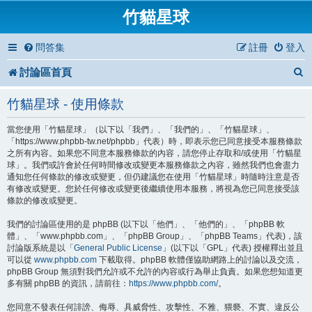
竹貓星球
問答集
註冊
登入
討論區首頁
竹貓星球 - 使用條款
當您使用「竹貓星球」（以下以「我們」、「我們的」、「竹貓星球」、
「https://www.phpbb-tw.net/phpbb」代表）時，即表示您已同意接受本服務條款
之所有內容。如果您不同意本服務條款的內容，請您停止存取和/或使用「竹貓星
球」。我們或許會於任何時間修改或變更本服務條款之內容，雖然我們也會盡力
通知您任何條款的修改或變更，但仍建議您在使用「竹貓星球」時隨時注意是否
有修改或變更。您於任何修改或變更後繼續使用本服務，將視為您已同意接受該
條款的修改或變更。
我們的討論區使用的是 phpBB (以下以「他們」、「他們的」、「phpBB 軟
體」、「www.phpbb.com」、「phpBB Group」、「phpBB Teams」代表)，該
討論版系統是以「
General Public License
」(以下以「GPL」代表) 授權釋出並且
可以從
www.phpbb.com
下載取得。phpBB 軟體僅協助網路上的討論以及交流，
phpBB Group 無須對我們允許或不允許的內容或行為舉止負責。如果您想知道更
多有關 phpBB 的資訊，請前往：
https://www.phpbb.com/
。
您同意不發表任何誹謗、侮辱、具威脅性、攻擊性、不雅、猥褻、不實、違反公