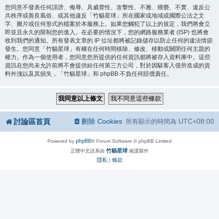
您同意不發表任何誹謗、侮辱、具威脅性、攻擊性、不雅、猥褻、不實、違反公
共秩序或善良風俗、或其他違反「竹貓星球」所在國家或地域或國際公法之文
字、圖片或任何形式的檔案於本服務上。如果您觸犯了以上的規定，我們將會立
即並且永久的限制您的進入。在必要的情況下，您的網路服務業者 (ISP) 也將會
收到我們的通知。所有發表文章的 IP 位址都將被記錄儲存以防止任何的違法情節
發生。您同意「竹貓星球」有權在任何時間移除、修改、移動或關閉任何主題的
權力。作為一個使用者，您同意您所提供的任何資訊都將被存入資料庫中。這些
資訊在您尚未允許前將不會提供給任何第三方公司，對於因駭客入侵所造成的資
料外洩以及其損失，「竹貓星球」和 phpBB 不負任何賠償責任。
討論區首頁
刪除 Cookies
UTC+08:00
所有顯示的時間為
phpBB
Powered by
® Forum Software © phpBB Limited
竹貓星球
正體中文語系由
維護製作
隱私
條款
|