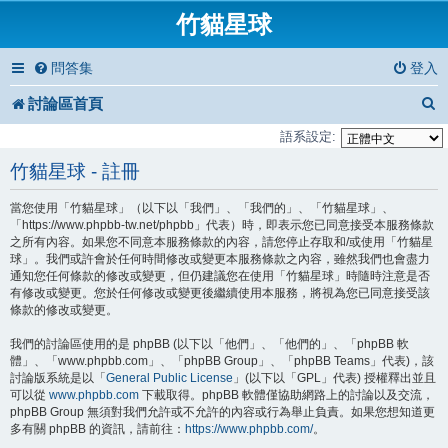
竹貓星球
問答集
登入
討論區首頁
語系設定:
竹貓星球 - 註冊
當您使用「竹貓星球」（以下以「我們」、「我們的」、「竹貓星球」、
「https://www.phpbb-tw.net/phpbb」代表）時，即表示您已同意接受本服務條款
之所有內容。如果您不同意本服務條款的內容，請您停止存取和/或使用「竹貓星
球」。我們或許會於任何時間修改或變更本服務條款之內容，雖然我們也會盡力
通知您任何條款的修改或變更，但仍建議您在使用「竹貓星球」時隨時注意是否
有修改或變更。您於任何修改或變更後繼續使用本服務，將視為您已同意接受該
條款的修改或變更。
我們的討論區使用的是 phpBB (以下以「他們」、「他們的」、「phpBB 軟
體」、「www.phpbb.com」、「phpBB Group」、「phpBB Teams」代表)，該
討論版系統是以「
General Public License
」(以下以「GPL」代表) 授權釋出並且
可以從
www.phpbb.com
下載取得。phpBB 軟體僅協助網路上的討論以及交流，
phpBB Group 無須對我們允許或不允許的內容或行為舉止負責。如果您想知道更
多有關 phpBB 的資訊，請前往：
https://www.phpbb.com/
。