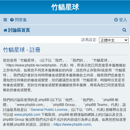
竹貓星球
問答集
登入
討論區首頁
語系設定:
竹貓星球 - 註冊
當您使用「竹貓星球」（以下以「我們」、「我們的」、「竹貓星球」、
「https://www.phpbb-tw.net/phpbb」代表）時，即表示您已同意接受本服務條款
之所有內容。如果您不同意本服務條款的內容，請您停止存取和/或使用「竹貓星
球」。我們或許會於任何時間修改或變更本服務條款之內容，雖然我們也會盡力
通知您任何條款的修改或變更，但仍建議您在使用「竹貓星球」時隨時注意是否
有修改或變更。您於任何修改或變更後繼續使用本服務，將視為您已同意接受該
條款的修改或變更。
我們的討論區使用的是 phpBB (以下以「他們」、「他們的」、「phpBB 軟
體」、「www.phpbb.com」、「phpBB Group」、「phpBB Teams」代表)，該
討論版系統是以「
General Public License
」(以下以「GPL」代表) 授權釋出並且
可以從
www.phpbb.com
下載取得。phpBB 軟體僅協助網路上的討論以及交流，
phpBB Group 無須對我們允許或不允許的內容或行為舉止負責。如果您想知道更
多有關 phpBB 的資訊，請前往：
https://www.phpbb.com/
。