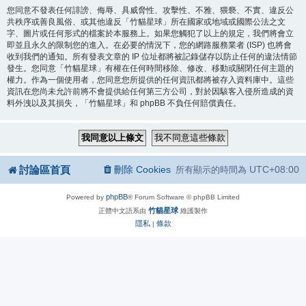
您同意不發表任何誹謗、侮辱、具威脅性、攻擊性、不雅、猥褻、不實、違反公
共秩序或善良風俗、或其他違反「竹貓星球」所在國家或地域或國際公法之文
字、圖片或任何形式的檔案於本服務上。如果您觸犯了以上的規定，我們將會立
即並且永久的限制您的進入。在必要的情況下，您的網路服務業者 (ISP) 也將會
收到我們的通知。所有發表文章的 IP 位址都將被記錄儲存以防止任何的違法情節
發生。您同意「竹貓星球」有權在任何時間移除、修改、移動或關閉任何主題的
權力。作為一個使用者，您同意您所提供的任何資訊都將被存入資料庫中。這些
資訊在您尚未允許前將不會提供給任何第三方公司，對於因駭客入侵所造成的資
料外洩以及其損失，「竹貓星球」和 phpBB 不負任何賠償責任。
討論區首頁
刪除 Cookies
UTC+08:00
所有顯示的時間為
phpBB
Powered by
® Forum Software © phpBB Limited
竹貓星球
正體中文語系由
維護製作
隱私
條款
|