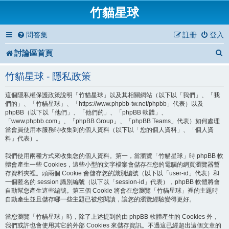
竹貓星球
問答集
註冊
登入
討論區首頁
竹貓星球 - 隱私政策
這個隱私權保護政策說明「竹貓星球」以及其相關網站（以下以「我們」、「我
們的」、「竹貓星球」、「https://www.phpbb-tw.net/phpbb」代表）以及
phpBB（以下以「他們」、「他們的」、「phpBB 軟體」、
「www.phpbb.com」、「phpBB Group」、「phpBB Teams」代表）如何處理
當會員使用本服務時收集到的個人資料（以下以「您的個人資料」、「個人資
料」代表）。
我們使用兩種方式來收集您的個人資料。第一，當瀏覽「竹貓星球」時 phpBB 軟
體會產生一些 Cookies，這些小型的文字檔案會儲存在您的電腦的網頁瀏覽器暫
存資料夾裡。頭兩個 Cookie 會儲存您的識別編號（以下以「user-id」代表）和
一個匿名的 session 識別編號（以下以「session-id」代表），phpBB 軟體將會
自動幫您產生這些編號。第三個 Cookie 將會在您瀏覽「竹貓星球」裡的主題時
自動產生並且儲存哪一些主題已被您閱讀，讓您的瀏覽經驗變得更好。
當您瀏覽「竹貓星球」時，除了上述提到的由 phpBB 軟體產生的 Cookies 外，
我們或許也會使用其它的外部 Cookies 來儲存資訊。不過這已經超出這個文章的