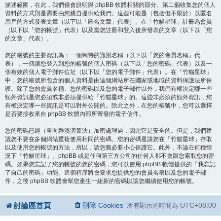
描述範圍，在此，我們僅會說明與 phpBB 軟體相關的部分。第二個收集您的個人
資料的方式則是需要由您親自提供給我們。這些可能是（包括但不限於）以匿名
用戶的方式發表文章（以下以「匿名文章」代表）、在「竹貓星球」註冊為會員
（以下以「您的帳號」代表）以及當您註冊和登入後所發表的文章（以下以「您
的文章」代表）。
您的帳號的主要資訊為：一個獨特的識別名稱（以下以「您的會員名稱」代
表），一個讓您登入到您的帳號的個人密碼（以下以「您的密碼」代表）以及一
個有效的個人電子郵件位址（以下以「您的電子郵件」代表）。在「竹貓星球」
中，您的帳號所包含的個人資料是由這個網站所在國家或地域的資料保護法所保
護。除了您的會員名稱、您的密碼以及您的電子郵件以外，我們有權決定哪一些
額外資訊是您必須或非必須提供給「竹貓星球」的。這些非必須的額外資訊，您
有權決定哪一些資訊是可以對外公開的。除此之外，在您的帳號中，您可以選擇
是否要接收來自 phpBB 軟體內部所寄發的電子信件。
您的密碼已經（單向雜湊演算法）加密處理過，因此它是安全的。但是，我們建
議您不要在多個網站重複使用相同的密碼。您的密碼是讓您在「竹貓星球」存取
以及使用您的帳號的方法，所以，請您務必要小心保護它。此外，不論在何種情
況下「竹貓星球」、phpBB 或是任何第三方公司的任何人都不會跟您索取您的密
碼。如果您忘記了您的帳號的您的密碼，您可以使用 phpBB 軟體提供的「我忘記
了自己的密碼」功能。這個程序將會要求您提供您的會員名稱以及您的電子郵
件，之後 phpBB 軟體會幫您產生一組新的密碼以讓您繼續使用您的帳號。
討論區首頁
刪除 Cookies
UTC+08:00
所有顯示的時間為