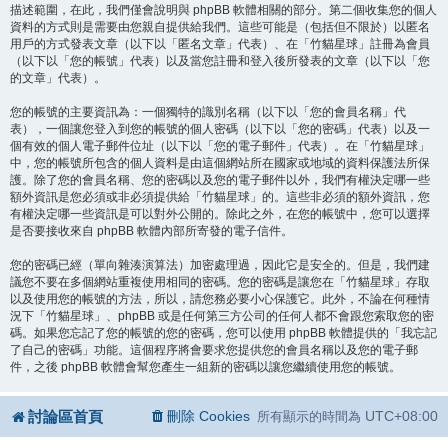
描述範圍，在此，我們僅會說明與 phpBB 軟體相關的部分。第二個收集您的個人
資料的方式則是需要由您親自提供給我們。這些可能是（包括但不限於）以匿名
用戶的方式發表文章（以下以「匿名文章」代表）、在「竹貓星球」註冊為會員
（以下以「您的帳號」代表）以及當您註冊和登入後所發表的文章（以下以「您
的文章」代表）。
您的帳號的主要資訊為：一個獨特的識別名稱（以下以「您的會員名稱」代
表），一個讓您登入到您的帳號的個人密碼（以下以「您的密碼」代表）以及一
個有效的個人電子郵件位址（以下以「您的電子郵件」代表）。在「竹貓星球」
中，您的帳號所包含的個人資料是由這個網站所在國家或地域的資料保護法所保
護。除了您的會員名稱、您的密碼以及您的電子郵件以外，我們有權決定哪一些
額外資訊是您必須或非必須提供給「竹貓星球」的。這些非必須的額外資訊，您
有權決定哪一些資訊是可以對外公開的。除此之外，在您的帳號中，您可以選擇
是否要接收來自 phpBB 軟體內部所寄發的電子信件。
您的密碼已經（單向雜湊演算法）加密處理過，因此它是安全的。但是，我們建
議您不要在多個網站重複使用相同的密碼。您的密碼是讓您在「竹貓星球」存取
以及使用您的帳號的方法，所以，請您務必要小心保護它。此外，不論在何種情
況下「竹貓星球」、phpBB 或是任何第三方公司的任何人都不會跟您索取您的密
碼。如果您忘記了您的帳號的您的密碼，您可以使用 phpBB 軟體提供的「我忘記
了自己的密碼」功能。這個程序將會要求您提供您的會員名稱以及您的電子郵
件，之後 phpBB 軟體會幫您產生一組新的密碼以讓您繼續使用您的帳號。
討論區首頁
刪除 Cookies
UTC+08:00
所有顯示的時間為