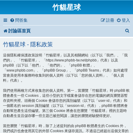
竹貓星球
問答集
註冊
登入
討論區首頁
竹貓星球 - 隱私政策
這個隱私權保護政策說明「竹貓星球」以及其相關網站（以下以「我們」、「我
們的」、「竹貓星球」、「https://www.phpbb-tw.net/phpbb」代表）以及
phpBB（以下以「他們」、「他們的」、「phpBB 軟體」、
「www.phpbb.com」、「phpBB Group」、「phpBB Teams」代表）如何處理
當會員使用本服務時收集到的個人資料（以下以「您的個人資料」、「個人資
料」代表）。
我們使用兩種方式來收集您的個人資料。第一，當瀏覽「竹貓星球」時 phpBB 軟
體會產生一些 Cookies，這些小型的文字檔案會儲存在您的電腦的網頁瀏覽器暫
存資料夾裡。頭兩個 Cookie 會儲存您的識別編號（以下以「user-id」代表）和
一個匿名的 session 識別編號（以下以「session-id」代表），phpBB 軟體將會
自動幫您產生這些編號。第三個 Cookie 將會在您瀏覽「竹貓星球」裡的主題時
自動產生並且儲存哪一些主題已被您閱讀，讓您的瀏覽經驗變得更好。
當您瀏覽「竹貓星球」時，除了上述提到的由 phpBB 軟體產生的 Cookies 外，
我們或許也會使用其它的外部 Cookies 來儲存資訊。不過這已經超出這個文章的