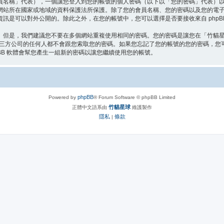
員名稱」代表），一個讓您登入到您的帳號的個人密碼（以下以「您的密碼」代表）
網站所在國家或地域的資料保護法所保護。除了您的會員名稱、您的密碼以及您的電
訊是可以對外公開的。除此之外，在您的帳號中，您可以選擇是否要接收來自 phpB
。但是，我們建議您不要在多個網站重複使用相同的密碼。您的密碼是讓您在「竹貓
第三方公司的任何人都不會跟您索取您的密碼。如果您忘記了您的帳號的您的密碼，您可以
BB 軟體會幫您產生一組新的密碼以讓您繼續使用您的帳號。
phpBB
Powered by
® Forum Software © phpBB Limited
竹貓星球
正體中文語系由
維護製作
隱私
條款
|