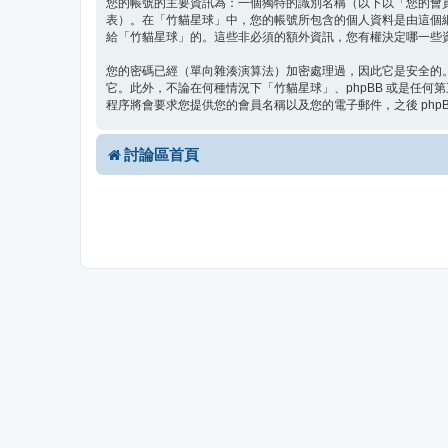
您的帳號的主要資訊為：一個獨特的識別名稱（以下以「您的會
表）。在「竹貓星球」中，您的帳號所包含的個人資料是由這個
給「竹貓星球」的。這些非必須的額外資訊，您有權決定哪一些資
您的密碼已經（單向雜湊演算法）加密處理過，因此它是安全的
它。此外，不論在何種情況下「竹貓星球」、phpBB 或是任何
程序將會要求您提供您的會員名稱以及您的電子郵件，之後 php
討論區首頁