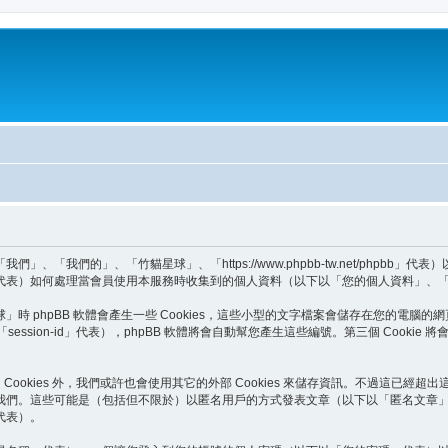
我們的」、「竹貓星球」、「https://www.phpbb-tw.net/phpbb」代表
BB Teams」代表）如何處理當會員使用本服務時收集到的個人資料（以下以「您的個人資料」
phpBB 軟體會產生一些 Cookies，這些小型的文字檔案會儲存在您的電腦的網
以下以「session-id」代表），phpBB 軟體將會自動幫您產生這些編號。第三個 Co
Cookies 外，我們或許也會使用其它的外部 Cookies 來儲存資訊。不過這已經超
我們。這些可能是（包括但不限於）以匿名用戶的方式發表文章（以下以「匿名文章
代表）。