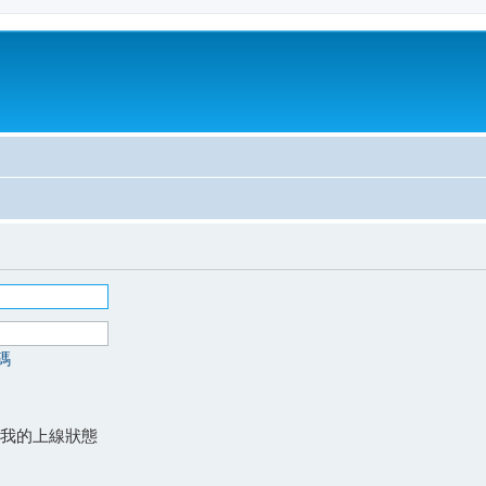
碼
我的上線狀態