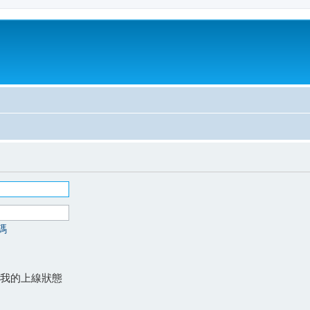
碼
我的上線狀態