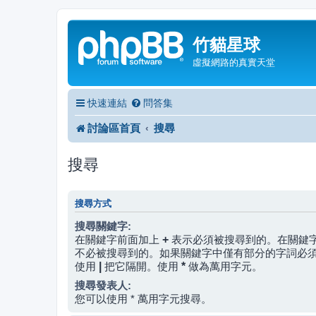
竹貓星球
虛擬網路的真實天堂
快速連結
問答集
討論區首頁
搜尋
搜尋
搜尋方式
搜尋關鍵字:
在關鍵字前面加上
+
表示必須被搜尋到的。在關鍵
不必被搜尋到的。如果關鍵字中僅有部分的字詞必
使用
|
把它隔開。使用
*
做為萬用字元。
搜尋發表人:
您可以使用 * 萬用字元搜尋。