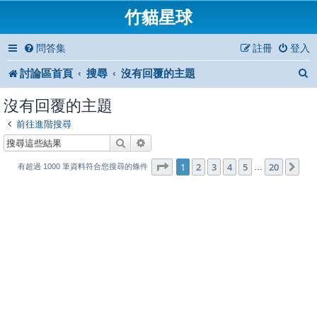
竹貓星球
問答集
註冊
登入
討論區首頁
搜尋
沒有回覆的主題
沒有回覆的主題
前往進階搜尋
搜尋
進階搜尋
1
20
第
1
頁 (共
2
3
4
頁)
5
20
下
…
有超過 1000 筆資料符合您搜尋的條件