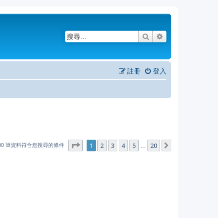
搜尋
進階搜尋
註冊
登入
1
20
第
1
頁 (共
2
3
4
頁)
5
20
下一頁
…
000 筆資料符合您搜尋的條件