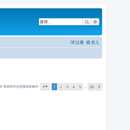
搜尋
進階搜尋
註冊
登入
1
20
第
1
頁 (共
2
3
4
頁)
5
20
下一頁
…
000 筆資料符合您搜尋的條件