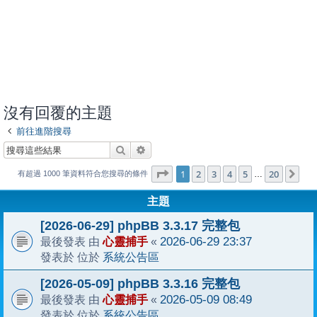
沒有回覆的主題
前往進階搜尋
搜尋
進階搜尋
1
20
第
1
頁 (共
2
3
4
頁)
5
20
下
…
有超過 1000 筆資料符合您搜尋的條件
主題
[2026-06-29] phpBB 3.3.17 完整包
心靈捕手
2026-06-29 23:37
最後發表 由
«
系統公告區
發表於 位於
[2026-05-09] phpBB 3.3.16 完整包
心靈捕手
2026-05-09 08:49
最後發表 由
«
系統公告區
發表於 位於