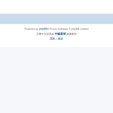
phpBB
Powered by
® Forum Software © phpBB Limited
竹貓星球
正體中文語系由
維護製作
隱私
條款
|